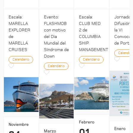
Escala:
Evento:
Escala:
Jornada:
MARELLA
FLASHMOB
CLUB MED
Difusión 
EXPLORER
con motivo
2 de
la VI
de
del Día
COLUMBIA
Convocat
MARELLA
Mundial del
SHIP
de Ports 
CRUISES
Síndrome de
MANAGEMENT
Calendar
Down
Calendario
Calendario
Calendario
Febrero
Noviembre
Enero
Marzo