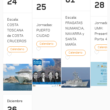
01
24
28
25
Escala:
Escala:
Jornada
FRAGATAS
COSTA
Jornadas:
UMH:
NUMANCIA,
TOSCANA
PUERTO
Presenta
NAVARRA y
de COSTA
CIUDAD
Ports 4:
SANTA
CRUCEROS
Calendario
MARÍA
Calendar
Calendario
Calendario
Diciembre