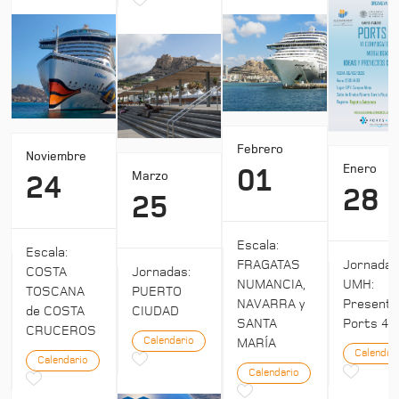
Febrero
Noviembre
Enero
01
Marzo
24
28
25
Escala:
Escala:
Jornada
FRAGATAS
COSTA
Jornadas:
UMH:
NUMANCIA,
TOSCANA
PUERTO
Presenta
NAVARRA y
de COSTA
CIUDAD
Ports 4:
SANTA
CRUCEROS
Calendario
MARÍA
Calendar
Calendario
Calendario