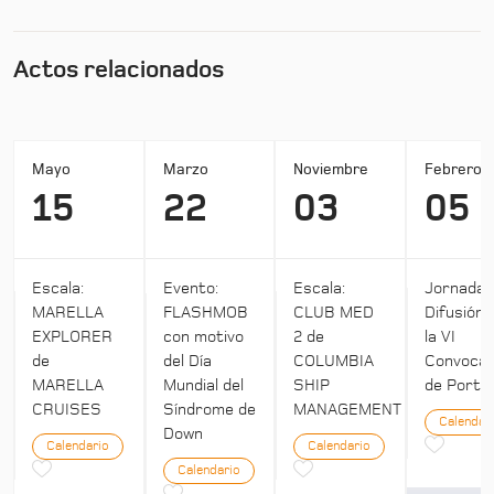
Actos relacionados
Mayo
Marzo
Noviembre
Febrero
15
22
03
05
Escala:
Evento:
Escala:
Jornada:
MARELLA
FLASHMOB
CLUB MED
Difusión 
EXPLORER
con motivo
2 de
la VI
de
del Día
COLUMBIA
Convocat
MARELLA
Mundial del
SHIP
de Ports 
CRUISES
Síndrome de
MANAGEMENT
Calendar
Down
Calendario
Calendario
Calendario