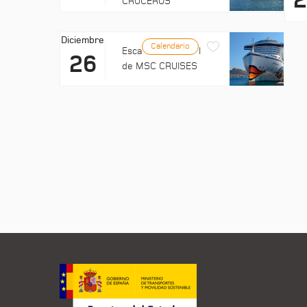
CRUCEROS
Diciembre
Calendario
Escala: EXPLORA II
26
de MSC CRUISES