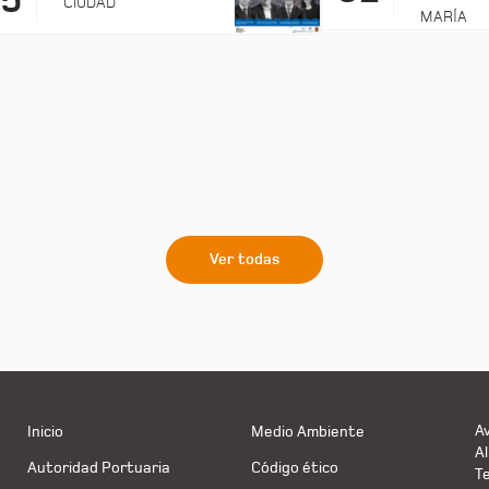
25
CIUDAD
MARÍA
Ver todas
Av
Inicio
Medio Ambiente
Al
Autoridad Portuaria
Código ético
T