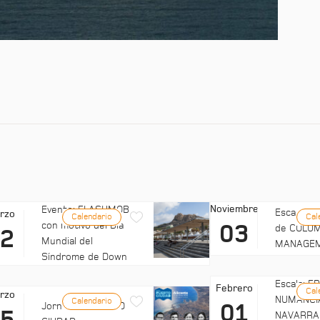
Noviembre
Evento: FLASHMOB
Escala: C
rzo
Calendario
Cal
con motivo del Día
03
de COLUM
22
Mundial del
MANAGE
Síndrome de Down
Escala: 
Febrero
Cal
rzo
NUMANCI
Calendario
01
Jornadas: PUERTO
NAVARRA