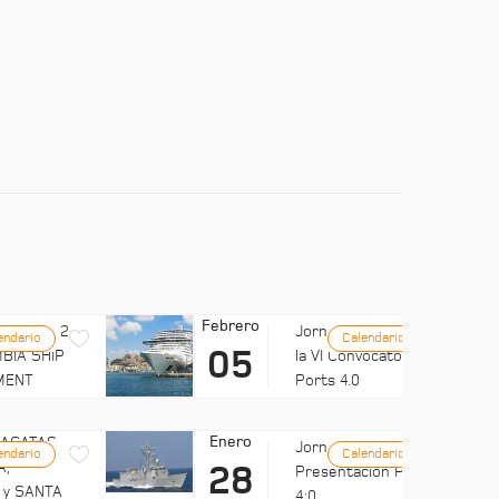
Febrero
LUB MED 2
Jornada: Difusión de
endario
Calendario
05
BIA SHIP
la VI Convocatoria de
MENT
Ports 4.0
Enero
FRAGATAS
Jornadas UMH:
endario
Calendario
A,
28
Presentación Ports
 y SANTA
4:0