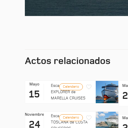
Actos relacionados
Mayo
Ma
Escala: MARELLA
Calendario
15
EXPLORER de
MARELLA CRUISES
Noviembre
Escala: COSTA
Ma
Calendario
24
TOSCANA de COSTA