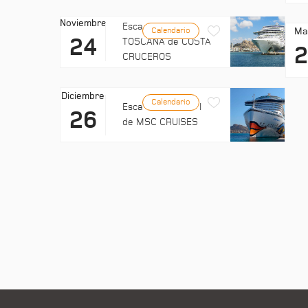
Noviembre
Escala: COSTA
Ma
Calendario
24
TOSCANA de COSTA
CRUCEROS
Diciembre
Calendario
Escala: EXPLORA II
26
de MSC CRUISES