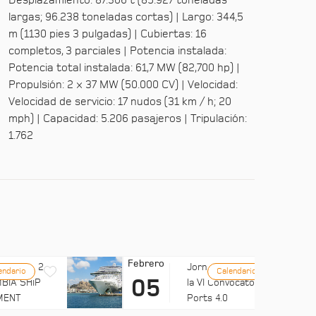
Desplazamiento: 87.306 t (85.927 toneladas
largas; 96.238 toneladas cortas) | Largo: 344,5
m (1130 pies 3 pulgadas) | Cubiertas: 16
completos, 3 parciales | Potencia instalada:
Potencia total instalada: 61,7 MW (82,700 hp) |
Propulsión: 2 × 37 MW (50.000 CV) | Velocidad:
Velocidad de servicio: 17 nudos (31 km / h; 20
mph) | Capacidad: 5.206 pasajeros | Tripulación:
1.762
Febrero
LUB MED 2
Jornada: Difusión de
endario
Calendario
05
BIA SHIP
la VI Convocatoria de
MENT
Ports 4.0