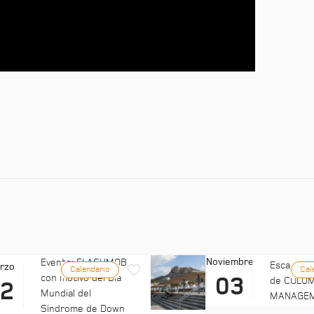
Noviembre
Evento: FLASHMOB
Escala: C
rzo
Calendario
Cal
con motivo del Día
03
de COLUM
22
Mundial del
MANAGE
Síndrome de Down