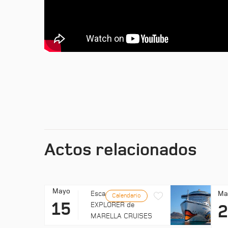
Actos relacionados
Mayo
Ma
Escala: MARELLA
Calendario
15
EXPLORER de
MARELLA CRUISES