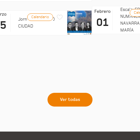
Escala: 
Febrero
Cal
rzo
NUMANCI
Calendario
01
Jornadas: PUERTO
25
NAVARRA
CIUDAD
MARÍA
Ver todas