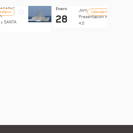
Enero
FRAGATAS
Jornadas UMH:
endario
Calendario
A,
28
Presentación Ports
 y SANTA
4:0