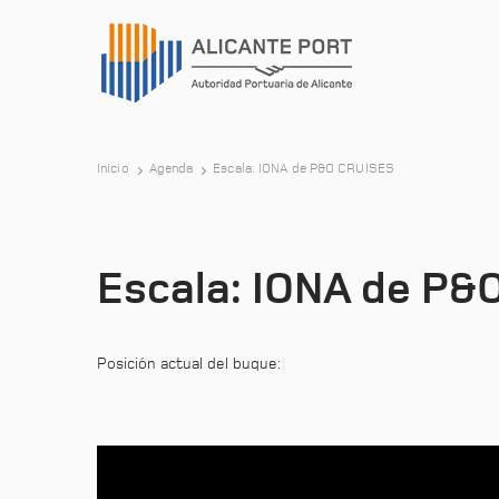
Inicio
Agenda
Escala: IONA de P&O CRUISES
Escala: IONA de P
Posición actual del buque: