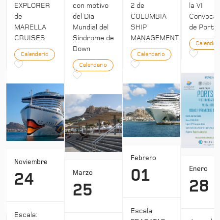
EXPLORER
con motivo
2 de
la VI
de
del Día
COLUMBIA
Convocat
MARELLA
Mundial del
SHIP
de Ports 
CRUISES
Síndrome de
MANAGEMENT
Calendar
Down
Calendario
Calendario
Calendario
Febrero
Noviembre
Enero
01
Marzo
24
28
25
Escala:
Escala: