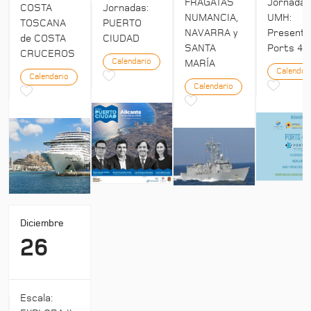
Jornada
FRAGATAS
COSTA
Jornadas:
UMH:
NUMANCIA,
TOSCANA
PUERTO
Presenta
NAVARRA y
de COSTA
CIUDAD
Ports 4:
SANTA
CRUCEROS
Calendario
MARÍA
Calendar
Calendario
Calendario
Diciembre
26
Escala: