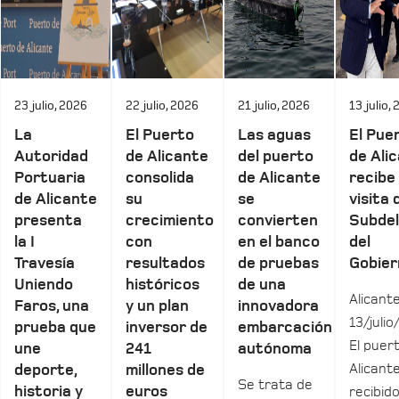
23 julio, 2026
22 julio, 2026
21 julio, 2026
13 julio,
La
El Puerto
Las aguas
El Pue
Autoridad
de Alicante
del puerto
de Ali
Portuaria
consolida
de Alicante
recibe 
de Alicante
su
se
visita 
presenta
crecimiento
convierten
Subde
la I
con
en el banco
del
Travesía
resultados
de pruebas
Gobier
Uniendo
históricos
de una
Alicante
Faros, una
y un plan
innovadora
13/julio
prueba que
inversor de
embarcación
El puer
une
241
autónoma
Alicant
deporte,
millones de
Se trata de
historia y
euros
recibid