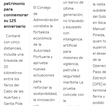
un barco de
patrimonio
la visita
El Consejo
última
para
subdel
de
generación,
conmemorar
del Gob
Administración
su 125
no tripulado
en Alica
constata la
aniversario
y equipado
Manuel
fortaleza
con
Pineda,
Contará
económica
inteligencia
quien h
con cinco
de la
artificial
supervi
distancias,
Autoridad
para
el desar
incluida una
Portuaria y
misiones de
de la
travesía de
aprueba
vigilancia,
Operac
20
nuevas
patrulla y
Paso de
kilómetros
actuaciones
seguridad
Estrec
entre los
para
marítima La
(OPE) e
faros del
reforzar la
prueba
termina
Cabo de las
sostenibilidad,
coincide con
ferris y
Huertas y
la innovación
la
podido
Santa Pola