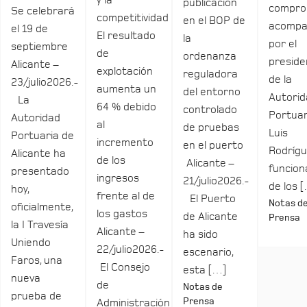
y la
publicación
compro
Se celebrará
competitividad
en el BOP de
acomp
el 19 de
El resultado
la
por el
septiembre
de
ordenanza
preside
Alicante –
explotación
reguladora
de la
23/julio2026.-
aumenta un
del entorno
Autori
La
64 % debido
controlado
Portuar
Autoridad
al
de pruebas
Luis
Portuaria de
incremento
en el puerto
Rodrígu
Alicante ha
de los
Alicante –
funcio
presentado
ingresos
21/julio2026.-
de los 
hoy,
frente al de
El Puerto
Notas d
oficialmente,
los gastos
de Alicante
Prensa
la I Travesía
Alicante –
ha sido
Uniendo
22/julio2026.-
escenario,
Faros, una
El Consejo
esta […]
nueva
de
Notas de
prueba de
Prensa
Administración