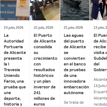
23 julio, 2026
22 julio, 2026
21 julio, 2026
13 julio,
La
El Puerto
Las aguas
El Pue
Autoridad
de Alicante
del puerto
de Ali
Portuaria
consolida
de Alicante
recibe 
de Alicante
su
se
visita 
presenta
crecimiento
convierten
Subde
la I
con
en el banco
del
Travesía
resultados
de pruebas
Gobier
Uniendo
históricos
de una
Alicante
Faros, una
y un plan
innovadora
13/julio
prueba que
inversor de
embarcación
El puer
une
241
autónoma
Alicant
deporte,
millones de
Se trata de
historia y
euros
recibid