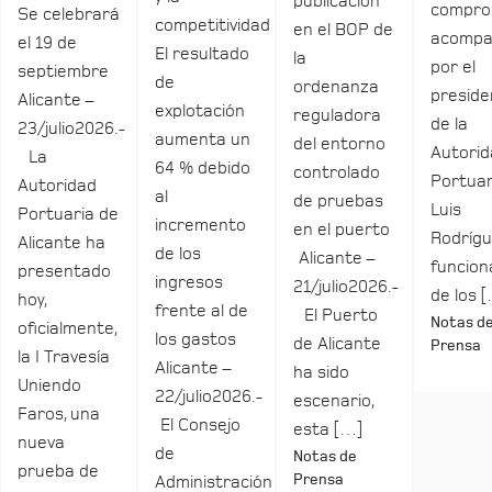
publicación
compro
Se celebrará
competitividad
en el BOP de
acomp
el 19 de
El resultado
la
por el
septiembre
de
ordenanza
preside
Alicante –
explotación
reguladora
de la
23/julio2026.-
aumenta un
del entorno
Autori
La
64 % debido
controlado
Portuar
Autoridad
al
de pruebas
Luis
Portuaria de
incremento
en el puerto
Rodrígu
Alicante ha
de los
Alicante –
funcio
presentado
ingresos
21/julio2026.-
de los 
hoy,
frente al de
El Puerto
Notas d
oficialmente,
los gastos
de Alicante
Prensa
la I Travesía
Alicante –
ha sido
Uniendo
22/julio2026.-
escenario,
Faros, una
El Consejo
esta […]
nueva
de
Notas de
prueba de
Prensa
Administración