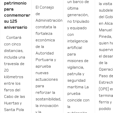
un barco de
patrimonio
la visita
El Consejo
última
para
subdel
de
generación,
conmemorar
del Gob
Administración
su 125
no tripulado
en Alica
constata la
aniversario
y equipado
Manuel
fortaleza
con
Pineda,
Contará
económica
inteligencia
quien h
con cinco
de la
artificial
supervi
distancias,
Autoridad
para
el desar
incluida una
Portuaria y
misiones de
de la
travesía de
aprueba
vigilancia,
Operac
20
nuevas
patrulla y
Paso de
kilómetros
actuaciones
seguridad
Estrec
entre los
para
marítima La
(OPE) e
faros del
reforzar la
prueba
termina
Cabo de las
sostenibilidad,
coincide con
ferris y
Huertas y
la innovación
la
podido
Santa Pola
y la