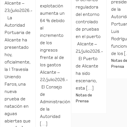
preside
Alicante –
explotación
reguladora
de la
23/julio2026.-
aumenta un
del entorno
Autori
La
64 % debido
controlado
Portuar
Autoridad
al
de pruebas
Luis
Portuaria de
incremento
en el puerto
Rodrígu
Alicante ha
de los
Alicante –
funcio
presentado
ingresos
21/julio2026.-
de los 
hoy,
frente al de
El Puerto
Notas d
oficialmente,
los gastos
de Alicante
Prensa
la I Travesía
Alicante –
ha sido
Uniendo
22/julio2026.-
escenario,
Faros, una
El Consejo
esta […]
nueva
de
Notas de
prueba de
Prensa
Administración
natación en
de la
aguas
Autoridad
abiertas que
[…]