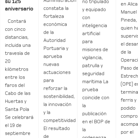
Administración
su 125
no tripulado
en Alica
constata la
aniversario
y equipado
Manuel
fortaleza
con
Pineda,
Contará
económica
inteligencia
quien h
con cinco
de la
artificial
supervi
distancias,
Autoridad
para
el desar
incluida una
Portuaria y
misiones de
de la
travesía de
aprueba
vigilancia,
Operac
20
nuevas
patrulla y
Paso de
kilómetros
actuaciones
seguridad
Estrec
entre los
para
marítima La
(OPE) e
faros del
reforzar la
prueba
termina
Cabo de las
sostenibilidad,
coincide con
ferris y
Huertas y
la innovación
la
podido
Santa Pola
y la
publicación
compro
Se celebrará
competitividad
en el BOP de
acomp
el 19 de
El resultado
la
por el
septiembre
de
ordenanza