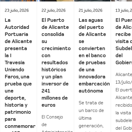
23 julio, 2026
22 julio, 2026
21 julio, 2026
13 julio,
La
El Puerto
Las aguas
El Pue
Autoridad
de Alicante
del puerto
de Ali
Portuaria
consolida
de Alicante
recibe 
de Alicante
su
se
visita 
presenta
crecimiento
convierten
Subde
la I
con
en el banco
del
Travesía
resultados
de pruebas
Gobier
Uniendo
históricos
de una
Alicante
Faros, una
y un plan
innovadora
13/julio
prueba que
inversor de
embarcación
El puer
une
241
autónoma
Alicant
deporte,
millones de
Se trata de
historia y
euros
recibid
un barco de
patrimonio
la visita
El Consejo
última
para
subdel
de
generación,
conmemorar
del Gob