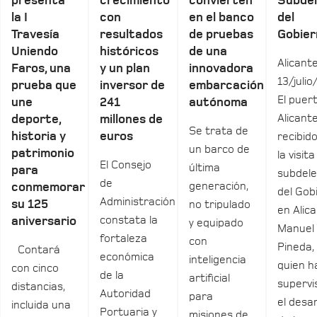
presenta
crecimiento
convierten
Subde
la I
con
en el banco
del
Travesía
resultados
de pruebas
Gobier
Uniendo
históricos
de una
Alicante
Faros, una
y un plan
innovadora
13/julio
prueba que
inversor de
embarcación
El puer
une
241
autónoma
Alicant
deporte,
millones de
Se trata de
historia y
euros
recibid
un barco de
patrimonio
la visita
El Consejo
última
para
subdel
de
generación,
conmemorar
del Gob
Administración
su 125
no tripulado
en Alica
constata la
aniversario
y equipado
Manuel
fortaleza
con
Pineda,
Contará
económica
inteligencia
quien h
con cinco
de la
artificial
supervi
distancias,
Autoridad
para
el desar
incluida una
Portuaria y
misiones de