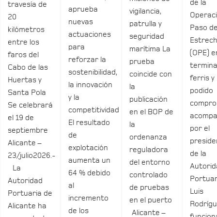
de la
travesía de
aprueba
vigilancia,
Operac
20
nuevas
patrulla y
Paso de
kilómetros
actuaciones
seguridad
Estrec
entre los
para
marítima La
(OPE) e
faros del
reforzar la
prueba
termina
Cabo de las
sostenibilidad,
coincide con
ferris y
Huertas y
la innovación
la
podido
Santa Pola
y la
publicación
compro
Se celebrará
competitividad
en el BOP de
acomp
el 19 de
El resultado
la
por el
septiembre
de
ordenanza
preside
Alicante –
explotación
reguladora
de la
23/julio2026.-
aumenta un
del entorno
Autori
La
64 % debido
controlado
Portuar
Autoridad
al
de pruebas
Luis
Portuaria de
incremento
en el puerto
Rodrígu
Alicante ha
de los
Alicante –
funcio