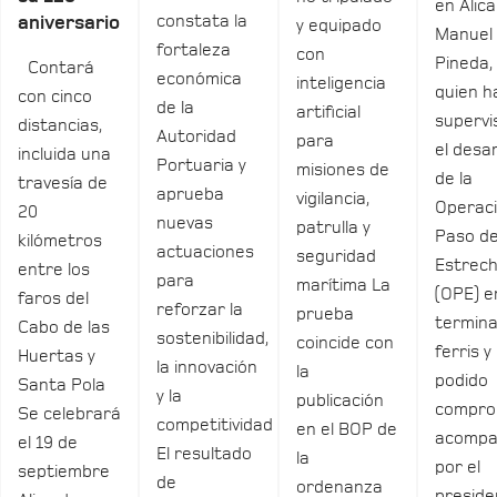
en Alica
constata la
aniversario
y equipado
Manuel
fortaleza
con
Pineda,
Contará
económica
inteligencia
quien h
con cinco
de la
artificial
supervi
distancias,
Autoridad
para
el desar
incluida una
Portuaria y
misiones de
de la
travesía de
aprueba
vigilancia,
Operac
20
nuevas
patrulla y
Paso de
kilómetros
actuaciones
seguridad
Estrec
entre los
para
marítima La
(OPE) e
faros del
reforzar la
prueba
termina
Cabo de las
sostenibilidad,
coincide con
ferris y
Huertas y
la innovación
la
podido
Santa Pola
y la
publicación
compro
Se celebrará
competitividad
en el BOP de
acomp
el 19 de
El resultado
la
por el
septiembre
de
ordenanza
preside