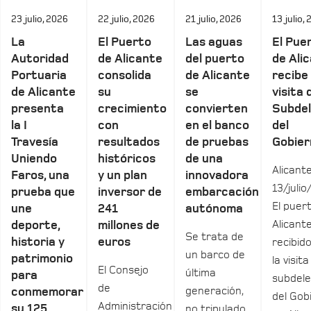
23 julio, 2026
22 julio, 2026
21 julio, 2026
13 julio,
La
El Puerto
Las aguas
El Pue
Autoridad
de Alicante
del puerto
de Ali
Portuaria
consolida
de Alicante
recibe 
de Alicante
su
se
visita 
presenta
crecimiento
convierten
Subde
la I
con
en el banco
del
Travesía
resultados
de pruebas
Gobier
Uniendo
históricos
de una
Alicante
Faros, una
y un plan
innovadora
13/julio
prueba que
inversor de
embarcación
El puer
une
241
autónoma
Alicant
deporte,
millones de
Se trata de
historia y
euros
recibid
un barco de
patrimonio
la visita
El Consejo
última
para
subdel
de
generación,
conmemorar
del Gob
Administración
su 125
no tripulado