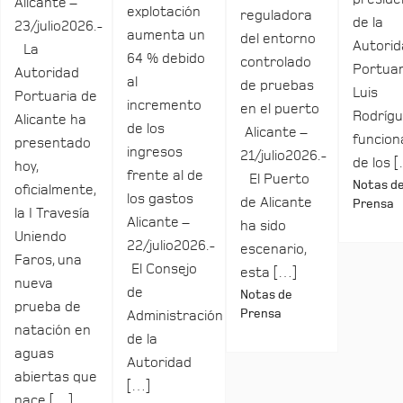
Alicante –
explotación
reguladora
de la
23/julio2026.-
aumenta un
del entorno
Autori
La
64 % debido
controlado
Portuar
Autoridad
al
de pruebas
Luis
Portuaria de
incremento
en el puerto
Rodrígu
Alicante ha
de los
Alicante –
funcio
presentado
ingresos
21/julio2026.-
de los 
hoy,
frente al de
El Puerto
Notas d
oficialmente,
los gastos
de Alicante
Prensa
la I Travesía
Alicante –
ha sido
Uniendo
22/julio2026.-
escenario,
Faros, una
El Consejo
esta […]
nueva
de
Notas de
prueba de
Prensa
Administración
natación en
de la
aguas
Autoridad
abiertas que
[…]
nace […]