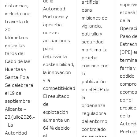
de la
artificial
supervi
distancias,
Autoridad
para
el desar
incluida una
Portuaria y
misiones de
de la
travesía de
aprueba
vigilancia,
Operac
20
nuevas
patrulla y
Paso de
kilómetros
actuaciones
seguridad
Estrec
entre los
para
marítima La
(OPE) e
faros del
reforzar la
prueba
termina
Cabo de las
sostenibilidad,
coincide con
ferris y
Huertas y
la innovación
la
podido
Santa Pola
y la
publicación
compro
Se celebrará
competitividad
en el BOP de
acomp
el 19 de
El resultado
la
por el
septiembre
de
ordenanza
preside
Alicante –
explotación
reguladora
de la
23/julio2026.-
aumenta un
del entorno
Autori
La
64 % debido
controlado
Portuar
Autoridad
al