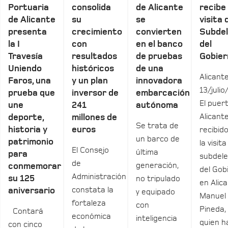
Portuaria
consolida
de Alicante
recibe 
de Alicante
su
se
visita 
presenta
crecimiento
convierten
Subde
la I
con
en el banco
del
Travesía
resultados
de pruebas
Gobier
Uniendo
históricos
de una
Alicante
Faros, una
y un plan
innovadora
13/julio
prueba que
inversor de
embarcación
El puer
une
241
autónoma
Alicant
deporte,
millones de
Se trata de
historia y
euros
recibid
un barco de
patrimonio
la visita
El Consejo
última
para
subdel
de
generación,
conmemorar
del Gob
Administración
su 125
no tripulado
en Alica
constata la
aniversario
y equipado
Manuel
fortaleza
con
Pineda,
Contará
económica
inteligencia
quien h
con cinco