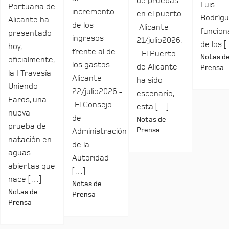
de pruebas
Luis
Portuaria de
incremento
en el puerto
Rodrígu
Alicante ha
de los
Alicante –
funcio
presentado
ingresos
21/julio2026.-
de los 
hoy,
frente al de
El Puerto
Notas d
oficialmente,
los gastos
de Alicante
Prensa
la I Travesía
Alicante –
ha sido
Uniendo
22/julio2026.-
escenario,
Faros, una
El Consejo
esta […]
nueva
de
Notas de
prueba de
Prensa
Administración
natación en
de la
aguas
Autoridad
abiertas que
[…]
nace […]
Notas de
Notas de
Prensa
Prensa