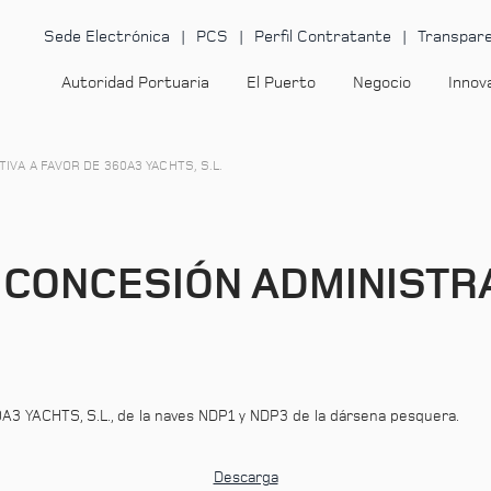
Sede Electrónica
PCS
Perfil Contratante
Transpare
Autoridad Portuaria
El Puerto
Negocio
Innov
VA A FAVOR DE 360A3 YACHTS, S.L.
CONCESIÓN ADMINISTRA
A3 YACHTS, S.L., de la naves NDP1 y NDP3 de la dársena pesquera.
Descarga