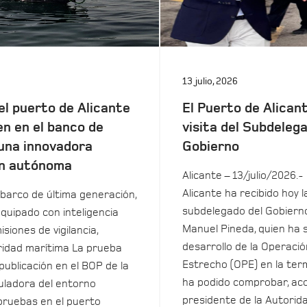
13 julio, 2026
el puerto de Alicante
El Puerto de Alicant
en en el banco de
visita del Subdeleg
una innovadora
Gobierno
n autónoma
Alicante – 13/julio/2026.-
Alicante ha recibido hoy la
barco de última generación,
subdelegado del Gobierno
equipado con inteligencia
Manuel Pineda, quien ha 
isiones de vigilancia,
desarrollo de la Operació
uridad marítima La prueba
Estrecho (OPE) en la term
 publicación en el BOP de la
ha podido comprobar, ac
ladora del entorno
presidente de la Autorida
pruebas en el puerto