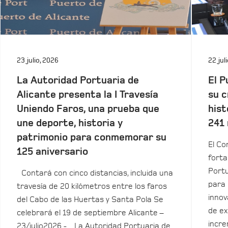
23 julio, 2026
22 jul
La Autoridad Portuaria de
El P
Alicante presenta la I Travesía
su c
Uniendo Faros, una prueba que
hist
une deporte, historia y
241 
patrimonio para conmemorar su
El Co
125 aniversario
forta
Portu
Contará con cinco distancias, incluida una
para 
travesía de 20 kilómetros entre los faros
innov
del Cabo de las Huertas y Santa Pola Se
de ex
celebrará el 19 de septiembre Alicante –
incre
23/julio2026.- La Autoridad Portuaria de