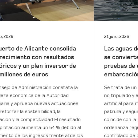
io, 2026
21 julio, 2026
uerto de Alicante consolida
Las aguas d
recimiento con resultados
se conviert
óricos y un plan inversor de
pruebas de 
millones de euros
embarcació
nsejo de Administración constata la
Se trata de un 
leza económica de la Autoridad
no tripulado y 
aria y aprueba nuevas actuaciones
artificial para m
reforzar la sostenibilidad, la
patrulla y seg
ación y la competitividad El resultado
coincide con la
plotación aumenta un 64 % debido al
ordenanza regu
mento de los ingresos frente al de los
controlado de 