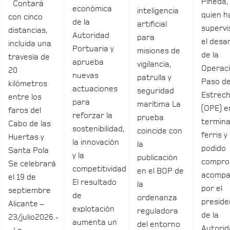
Pineda,
Contará
económica
inteligencia
quien h
con cinco
de la
artificial
supervi
distancias,
Autoridad
para
el desar
incluida una
Portuaria y
misiones de
de la
travesía de
aprueba
vigilancia,
Operac
20
nuevas
patrulla y
Paso de
kilómetros
actuaciones
seguridad
Estrec
entre los
para
marítima La
(OPE) e
faros del
reforzar la
prueba
termina
Cabo de las
sostenibilidad,
coincide con
ferris y
Huertas y
la innovación
la
podido
Santa Pola
y la
publicación
compro
Se celebrará
competitividad
en el BOP de
acomp
el 19 de
El resultado
la
por el
septiembre
de
ordenanza
preside
Alicante –
explotación
reguladora
de la
23/julio2026.-
aumenta un
del entorno
Autori