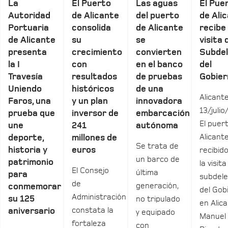
La
El Puerto
Las aguas
El Pue
Autoridad
de Alicante
del puerto
de Ali
Portuaria
consolida
de Alicante
recibe 
de Alicante
su
se
visita 
presenta
crecimiento
convierten
Subde
la I
con
en el banco
del
Travesía
resultados
de pruebas
Gobier
Uniendo
históricos
de una
Alicante
Faros, una
y un plan
innovadora
13/julio
prueba que
inversor de
embarcación
El puer
une
241
autónoma
Alicant
deporte,
millones de
Se trata de
historia y
euros
recibid
un barco de
patrimonio
la visita
El Consejo
última
para
subdel
de
generación,
conmemorar
del Gob
Administración
su 125
no tripulado
en Alica
constata la
aniversario
y equipado
Manuel
fortaleza
con