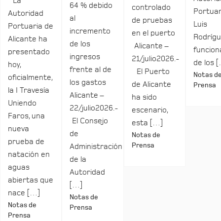
La
64 % debido
controlado
Portuar
Autoridad
al
de pruebas
Luis
Portuaria de
incremento
en el puerto
Rodrígu
Alicante ha
de los
Alicante –
funcio
presentado
ingresos
21/julio2026.-
de los 
hoy,
frente al de
El Puerto
Notas d
oficialmente,
los gastos
de Alicante
Prensa
la I Travesía
Alicante –
ha sido
Uniendo
22/julio2026.-
escenario,
Faros, una
El Consejo
esta […]
nueva
de
Notas de
prueba de
Prensa
Administración
natación en
de la
aguas
Autoridad
abiertas que
[…]
nace […]
Notas de
Notas de
Prensa
Prensa