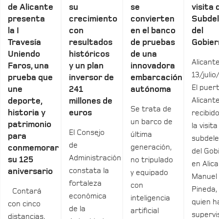
de Alicante
su
se
visita 
presenta
crecimiento
convierten
Subde
la I
con
en el banco
del
Travesía
resultados
de pruebas
Gobier
Uniendo
históricos
de una
Alicante
Faros, una
y un plan
innovadora
13/julio
prueba que
inversor de
embarcación
El puer
une
241
autónoma
Alicant
deporte,
millones de
Se trata de
historia y
euros
recibid
un barco de
patrimonio
la visita
El Consejo
última
para
subdel
de
generación,
conmemorar
del Gob
Administración
su 125
no tripulado
en Alica
constata la
aniversario
y equipado
Manuel
fortaleza
con
Pineda,
Contará
económica
inteligencia
quien h
con cinco
de la
artificial
supervi
distancias,