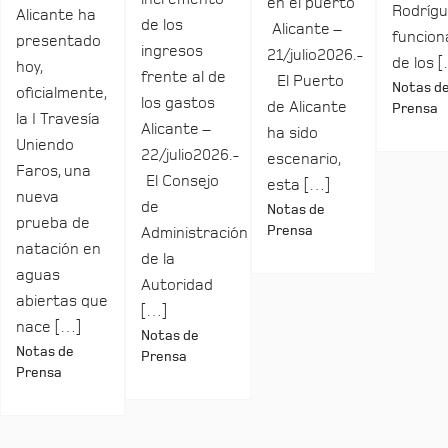
en el puerto
Rodrígu
Alicante ha
de los
Alicante –
funcio
presentado
ingresos
21/julio2026.-
de los 
hoy,
frente al de
El Puerto
Notas d
oficialmente,
los gastos
de Alicante
Prensa
la I Travesía
Alicante –
ha sido
Uniendo
22/julio2026.-
escenario,
Faros, una
El Consejo
esta […]
nueva
de
Notas de
prueba de
Prensa
Administración
natación en
de la
aguas
Autoridad
abiertas que
[…]
nace […]
Notas de
Notas de
Prensa
Prensa