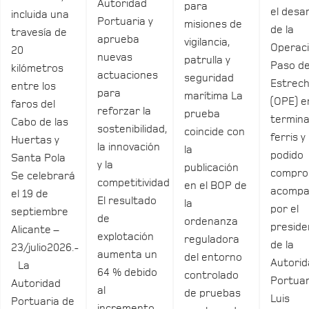
Autoridad
para
el desar
incluida una
Portuaria y
misiones de
de la
travesía de
aprueba
vigilancia,
Operac
20
nuevas
patrulla y
Paso de
kilómetros
actuaciones
seguridad
Estrec
entre los
para
marítima La
(OPE) e
faros del
reforzar la
prueba
termina
Cabo de las
sostenibilidad,
coincide con
ferris y
Huertas y
la innovación
la
podido
Santa Pola
y la
publicación
compro
Se celebrará
competitividad
en el BOP de
acomp
el 19 de
El resultado
la
por el
septiembre
de
ordenanza
preside
Alicante –
explotación
reguladora
de la
23/julio2026.-
aumenta un
del entorno
Autori
La
64 % debido
controlado
Portuar
Autoridad
al
de pruebas
Luis
Portuaria de
incremento