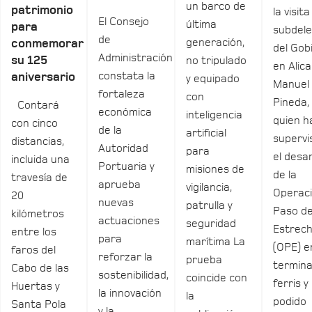
un barco de
patrimonio
la visita
El Consejo
última
para
subdel
de
generación,
conmemorar
del Gob
Administración
su 125
no tripulado
en Alica
constata la
aniversario
y equipado
Manuel
fortaleza
con
Pineda,
Contará
económica
inteligencia
quien h
con cinco
de la
artificial
supervi
distancias,
Autoridad
para
el desar
incluida una
Portuaria y
misiones de
de la
travesía de
aprueba
vigilancia,
Operac
20
nuevas
patrulla y
Paso de
kilómetros
actuaciones
seguridad
Estrec
entre los
para
marítima La
(OPE) e
faros del
reforzar la
prueba
termina
Cabo de las
sostenibilidad,
coincide con
ferris y
Huertas y
la innovación
la
podido
Santa Pola
y la