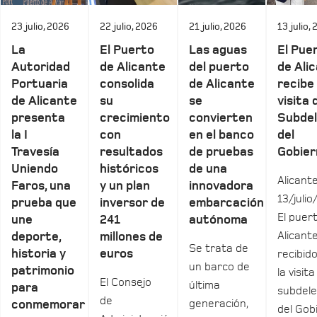
23 julio, 2026
22 julio, 2026
21 julio, 2026
13 julio,
La
El Puerto
Las aguas
El Pue
Autoridad
de Alicante
del puerto
de Ali
Portuaria
consolida
de Alicante
recibe 
de Alicante
su
se
visita 
presenta
crecimiento
convierten
Subde
la I
con
en el banco
del
Travesía
resultados
de pruebas
Gobier
Uniendo
históricos
de una
Alicante
Faros, una
y un plan
innovadora
13/julio
prueba que
inversor de
embarcación
El puer
une
241
autónoma
Alicant
deporte,
millones de
Se trata de
historia y
euros
recibid
un barco de
patrimonio
la visita
El Consejo
última
para
subdel
de
generación,
conmemorar
del Gob