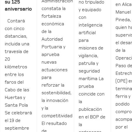
Administración
su 125
no tripulado
en Alica
constata la
aniversario
y equipado
Manuel
fortaleza
con
Pineda,
Contará
económica
inteligencia
quien h
con cinco
de la
artificial
supervi
distancias,
Autoridad
para
el desar
incluida una
Portuaria y
misiones de
de la
travesía de
aprueba
vigilancia,
Operac
20
nuevas
patrulla y
Paso de
kilómetros
actuaciones
seguridad
Estrec
entre los
para
marítima La
(OPE) e
faros del
reforzar la
prueba
termina
Cabo de las
sostenibilidad,
coincide con
ferris y
Huertas y
la innovación
la
podido
Santa Pola
y la
publicación
compro
Se celebrará
competitividad
en el BOP de
acomp
el 19 de
El resultado
la
por el
septiembre
de