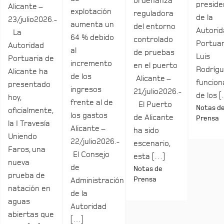
ordenanza
preside
Alicante –
explotación
reguladora
de la
23/julio2026.-
aumenta un
del entorno
Autori
La
64 % debido
controlado
Portuar
Autoridad
al
de pruebas
Luis
Portuaria de
incremento
en el puerto
Rodrígu
Alicante ha
de los
Alicante –
funcio
presentado
ingresos
21/julio2026.-
de los 
hoy,
frente al de
El Puerto
Notas d
oficialmente,
los gastos
de Alicante
Prensa
la I Travesía
Alicante –
ha sido
Uniendo
22/julio2026.-
escenario,
Faros, una
El Consejo
esta […]
nueva
de
Notas de
prueba de
Prensa
Administración
natación en
de la
aguas
Autoridad
abiertas que
[…]