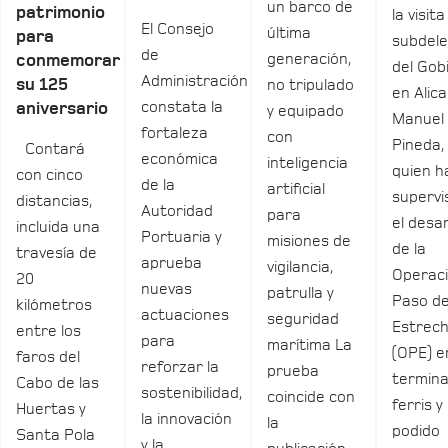
un barco de
patrimonio
la visita
El Consejo
última
para
subdel
de
generación,
conmemorar
del Gob
Administración
su 125
no tripulado
en Alica
constata la
aniversario
y equipado
Manuel
fortaleza
con
Pineda,
Contará
económica
inteligencia
quien h
con cinco
de la
artificial
supervi
distancias,
Autoridad
para
el desar
incluida una
Portuaria y
misiones de
de la
travesía de
aprueba
vigilancia,
Operac
20
nuevas
patrulla y
Paso de
kilómetros
actuaciones
seguridad
Estrec
entre los
para
marítima La
(OPE) e
faros del
reforzar la
prueba
termina
Cabo de las
sostenibilidad,
coincide con
ferris y
Huertas y
la innovación
la
podido
Santa Pola
y la