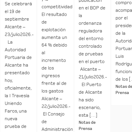
publicación
compro
Se celebrará
competitividad
en el BOP de
acomp
el 19 de
El resultado
la
por el
septiembre
de
ordenanza
preside
Alicante –
explotación
reguladora
de la
23/julio2026.-
aumenta un
del entorno
Autori
La
64 % debido
controlado
Portuar
Autoridad
al
de pruebas
Luis
Portuaria de
incremento
en el puerto
Rodrígu
Alicante ha
de los
Alicante –
funcio
presentado
ingresos
21/julio2026.-
de los 
hoy,
frente al de
El Puerto
Notas d
oficialmente,
los gastos
de Alicante
Prensa
la I Travesía
Alicante –
ha sido
Uniendo
22/julio2026.-
escenario,
Faros, una
El Consejo
esta […]
nueva
de
Notas de
prueba de
Prensa
Administración