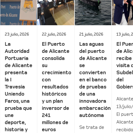
23 julio, 2026
22 julio, 2026
21 julio, 2026
13 julio,
La
El Puerto
Las aguas
El Pue
Autoridad
de Alicante
del puerto
de Ali
Portuaria
consolida
de Alicante
recibe 
de Alicante
su
se
visita 
presenta
crecimiento
convierten
Subde
la I
con
en el banco
del
Travesía
resultados
de pruebas
Gobier
Uniendo
históricos
de una
Alicante
Faros, una
y un plan
innovadora
13/julio
prueba que
inversor de
embarcación
El puer
une
241
autónoma
Alicant
deporte,
millones de
Se trata de
historia y
euros
recibid