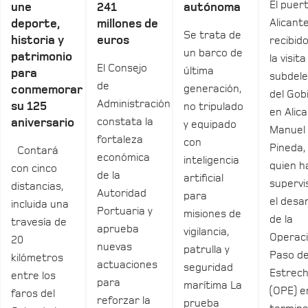
El puer
une
241
autónoma
Alicant
deporte,
millones de
Se trata de
historia y
euros
recibid
un barco de
patrimonio
la visita
El Consejo
última
para
subdel
de
generación,
conmemorar
del Gob
Administración
su 125
no tripulado
en Alica
constata la
aniversario
y equipado
Manuel
fortaleza
con
Pineda,
Contará
económica
inteligencia
quien h
con cinco
de la
artificial
supervi
distancias,
Autoridad
para
el desar
incluida una
Portuaria y
misiones de
de la
travesía de
aprueba
vigilancia,
Operac
20
nuevas
patrulla y
Paso de
kilómetros
actuaciones
seguridad
Estrec
entre los
para
marítima La
(OPE) e
faros del
reforzar la
prueba