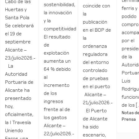
termina
Cabo de las
sostenibilidad,
coincide con
ferris y
Huertas y
la innovación
la
podido
Santa Pola
y la
publicación
compro
Se celebrará
competitividad
en el BOP de
acomp
el 19 de
El resultado
la
por el
septiembre
de
ordenanza
preside
Alicante –
explotación
reguladora
de la
23/julio2026.-
aumenta un
del entorno
Autori
La
64 % debido
controlado
Portuar
Autoridad
al
de pruebas
Luis
Portuaria de
incremento
en el puerto
Rodrígu
Alicante ha
de los
Alicante –
funcio
presentado
ingresos
21/julio2026.-
de los 
hoy,
frente al de
El Puerto
Notas d
oficialmente,
los gastos
de Alicante
Prensa
la I Travesía
Alicante –
ha sido
Uniendo
22/julio2026.-
escenario,
Faros, una