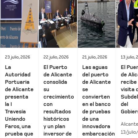
23 julio, 2026
22 julio, 2026
21 julio, 2026
13 julio,
La
El Puerto
Las aguas
El Pue
Autoridad
de Alicante
del puerto
de Ali
Portuaria
consolida
de Alicante
recibe 
de Alicante
su
se
visita 
presenta
crecimiento
convierten
Subde
la I
con
en el banco
del
Travesía
resultados
de pruebas
Gobier
Uniendo
históricos
de una
Alicante
Faros, una
y un plan
innovadora
13/julio
prueba que
inversor de
embarcación