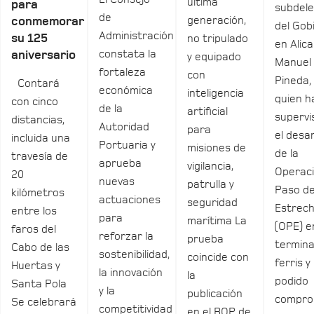
última
para
subdel
de
generación,
conmemorar
del Gob
Administración
su 125
no tripulado
en Alica
constata la
aniversario
y equipado
Manuel
fortaleza
con
Pineda,
Contará
económica
inteligencia
quien h
con cinco
de la
artificial
supervi
distancias,
Autoridad
para
el desar
incluida una
Portuaria y
misiones de
de la
travesía de
aprueba
vigilancia,
Operac
20
nuevas
patrulla y
Paso de
kilómetros
actuaciones
seguridad
Estrec
entre los
para
marítima La
(OPE) e
faros del
reforzar la
prueba
termina
Cabo de las
sostenibilidad,
coincide con
ferris y
Huertas y
la innovación
la
podido
Santa Pola
y la
publicación
compro
Se celebrará
competitividad
en el BOP de