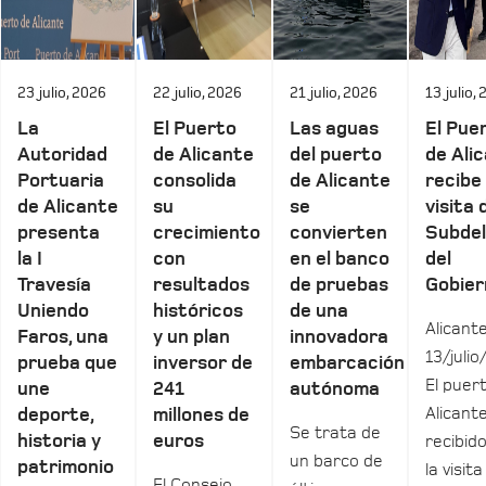
23 julio, 2026
22 julio, 2026
21 julio, 2026
13 julio,
La
El Puerto
Las aguas
El Pue
Autoridad
de Alicante
del puerto
de Ali
Portuaria
consolida
de Alicante
recibe 
de Alicante
su
se
visita 
presenta
crecimiento
convierten
Subde
la I
con
en el banco
del
Travesía
resultados
de pruebas
Gobier
Uniendo
históricos
de una
Alicante
Faros, una
y un plan
innovadora
13/julio
prueba que
inversor de
embarcación
El puer
une
241
autónoma
Alicant
deporte,
millones de
Se trata de
historia y
euros
recibid
un barco de
patrimonio
la visita
El Consejo