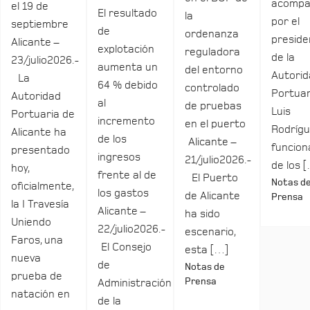
acomp
el 19 de
El resultado
la
por el
septiembre
de
ordenanza
preside
Alicante –
explotación
reguladora
de la
23/julio2026.-
aumenta un
del entorno
Autori
La
64 % debido
controlado
Portuar
Autoridad
al
de pruebas
Luis
Portuaria de
incremento
en el puerto
Rodrígu
Alicante ha
de los
Alicante –
funcio
presentado
ingresos
21/julio2026.-
de los 
hoy,
frente al de
El Puerto
Notas d
oficialmente,
los gastos
de Alicante
Prensa
la I Travesía
Alicante –
ha sido
Uniendo
22/julio2026.-
escenario,
Faros, una
El Consejo
esta […]
nueva
de
Notas de
prueba de
Prensa
Administración
natación en
de la