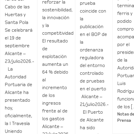
reforzar la
prueba
termina
Cabo de las
sostenibilidad,
coincide con
ferris y
Huertas y
la innovación
la
podido
Santa Pola
y la
publicación
compro
Se celebrará
competitividad
en el BOP de
acomp
el 19 de
El resultado
la
por el
septiembre
de
ordenanza
preside
Alicante –
explotación
reguladora
de la
23/julio2026.-
aumenta un
del entorno
Autori
La
64 % debido
controlado
Portuar
Autoridad
al
de pruebas
Luis
Portuaria de
incremento
en el puerto
Rodrígu
Alicante ha
de los
Alicante –
funcio
presentado
ingresos
21/julio2026.-
de los 
hoy,
frente al de
El Puerto
Notas d
oficialmente,
los gastos
de Alicante
Prensa
la I Travesía
Alicante –
ha sido
Uniendo