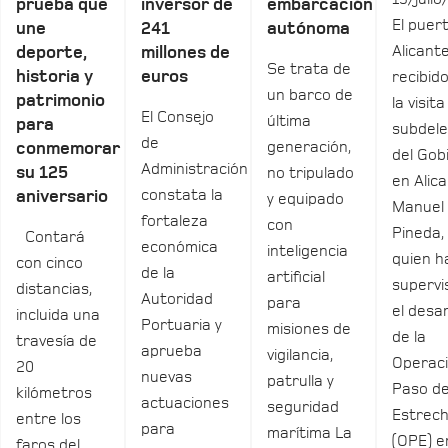
prueba que
inversor de
embarcación
El puer
une
241
autónoma
Alicant
deporte,
millones de
Se trata de
historia y
euros
recibid
un barco de
patrimonio
la visita
El Consejo
última
para
subdel
de
generación,
conmemorar
del Gob
Administración
su 125
no tripulado
en Alica
constata la
aniversario
y equipado
Manuel
fortaleza
con
Pineda,
Contará
económica
inteligencia
quien h
con cinco
de la
artificial
supervi
distancias,
Autoridad
para
el desar
incluida una
Portuaria y
misiones de
de la
travesía de
aprueba
vigilancia,
Operac
20
nuevas
patrulla y
Paso de
kilómetros
actuaciones
seguridad
Estrec
entre los
para
marítima La
(OPE) e
faros del