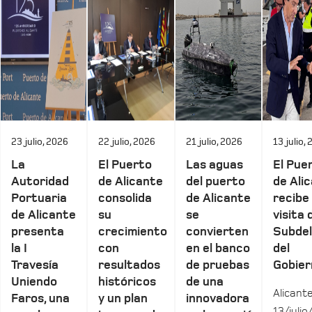
23 julio, 2026
22 julio, 2026
21 julio, 2026
13 julio,
La
El Puerto
Las aguas
El Pue
Autoridad
de Alicante
del puerto
de Ali
Portuaria
consolida
de Alicante
recibe 
de Alicante
su
se
visita 
presenta
crecimiento
convierten
Subde
la I
con
en el banco
del
Travesía
resultados
de pruebas
Gobier
Uniendo
históricos
de una
Alicante
Faros, una
y un plan
innovadora
13/julio