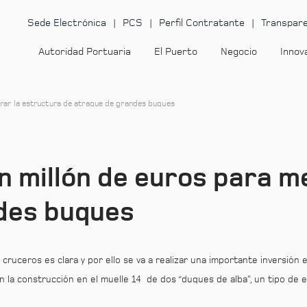
Sede Electrónica
PCS
Perfil Contratante
Transpare
Autoridad Portuaria
El Puerto
Negocio
Innov
orar la estructura de atraque de grandes buques
un millón de euros para m
des buques
 cruceros es clara y por ello se va a realizar una importante inversión
n la construcción en el muelle 14 de dos “duques de alba”, un tipo de e