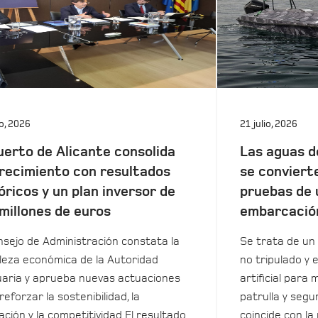
io, 2026
21 julio, 2026
uerto de Alicante consolida
Las aguas d
recimiento con resultados
se conviert
óricos y un plan inversor de
pruebas de 
millones de euros
embarcació
nsejo de Administración constata la
Se trata de un 
leza económica de la Autoridad
no tripulado y 
aria y aprueba nuevas actuaciones
artificial para m
reforzar la sostenibilidad, la
patrulla y seg
ación y la competitividad El resultado
coincide con la