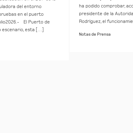
ha podido comprobar, ac
ladora del entorno
presidente de la Autorida
pruebas en el puerto
Rodríguez, el funcionamie
ulio2026.- El Puerto de
o escenario, esta […]
Notas de Prensa