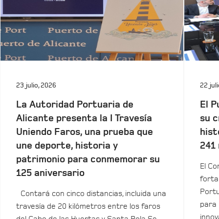
23 julio, 2026
22 jul
La Autoridad Portuaria de
El P
Alicante presenta la I Travesía
su c
Uniendo Faros, una prueba que
hist
une deporte, historia y
241 
patrimonio para conmemorar su
El Co
125 aniversario
forta
Portu
Contará con cinco distancias, incluida una
para 
travesía de 20 kilómetros entre los faros
innov