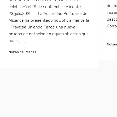
del Cabo de las Huertas y Santa Pola Se
de ex
celebrará el 19 de septiembre Alicante –
incre
23/julio2026.- La Autoridad Portuaria de
gasto
Alicante ha presentado hoy, oficialmente, la
Conse
I Travesía Uniendo Faros, una nueva
[…]
prueba de natación en aguas abiertas que
nace […]
Notas
Notas de Prensa