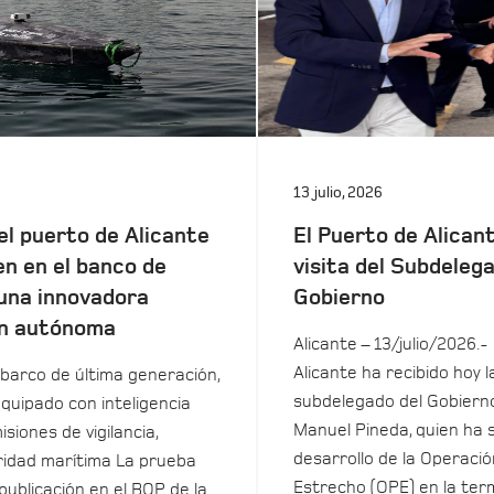
13 julio, 2026
el puerto de Alicante
El Puerto de Alicant
en en el banco de
visita del Subdeleg
una innovadora
Gobierno
n autónoma
Alicante – 13/julio/2026.-
Alicante ha recibido hoy la
barco de última generación,
subdelegado del Gobierno
equipado con inteligencia
Manuel Pineda, quien ha 
isiones de vigilancia,
desarrollo de la Operació
uridad marítima La prueba
Estrecho (OPE) en la term
 publicación en el BOP de la