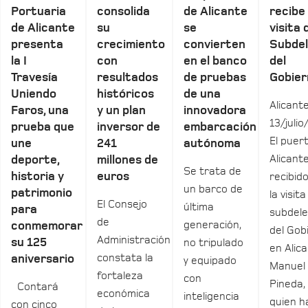
Portuaria
consolida
de Alicante
recibe 
de Alicante
su
se
visita 
presenta
crecimiento
convierten
Subde
la I
con
en el banco
del
Travesía
resultados
de pruebas
Gobier
Uniendo
históricos
de una
Alicante
Faros, una
y un plan
innovadora
13/julio
prueba que
inversor de
embarcación
El puer
une
241
autónoma
Alicant
deporte,
millones de
Se trata de
historia y
euros
recibid
un barco de
patrimonio
la visita
El Consejo
última
para
subdel
de
generación,
conmemorar
del Gob
Administración
su 125
no tripulado
en Alica
constata la
aniversario
y equipado
Manuel
fortaleza
con
Pineda,
Contará
económica
inteligencia
quien h
con cinco