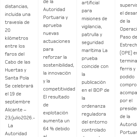
de la
artificial
supervi
distancias,
Autoridad
para
el desar
incluida una
Portuaria y
misiones de
de la
travesía de
aprueba
vigilancia,
Operac
20
nuevas
patrulla y
Paso de
kilómetros
actuaciones
seguridad
Estrec
entre los
para
marítima La
(OPE) e
faros del
reforzar la
prueba
termina
Cabo de las
sostenibilidad,
coincide con
ferris y
Huertas y
la innovación
la
podido
Santa Pola
y la
publicación
compro
Se celebrará
competitividad
en el BOP de
acomp
el 19 de
El resultado
la
por el
septiembre
de
ordenanza
preside
Alicante –
explotación
reguladora
de la
23/julio2026.-
aumenta un
del entorno
Autori
La
64 % debido
controlado
Portuar
Autoridad
al