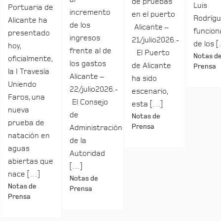
de pruebas
Luis
Portuaria de
incremento
en el puerto
Rodrígu
Alicante ha
de los
Alicante –
funcio
presentado
ingresos
21/julio2026.-
de los 
hoy,
frente al de
El Puerto
Notas d
oficialmente,
los gastos
de Alicante
Prensa
la I Travesía
Alicante –
ha sido
Uniendo
22/julio2026.-
escenario,
Faros, una
El Consejo
esta […]
nueva
de
Notas de
prueba de
Prensa
Administración
natación en
de la
aguas
Autoridad
abiertas que
[…]
nace […]
Notas de
Notas de
Prensa
Prensa