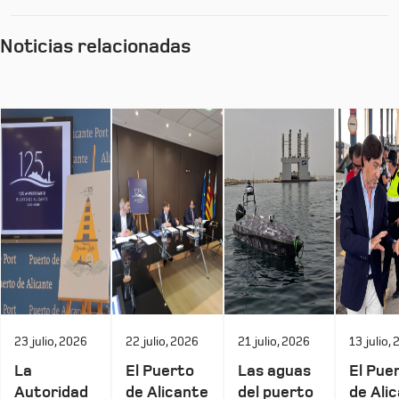
Noticias relacionadas
23 julio, 2026
22 julio, 2026
21 julio, 2026
13 julio,
La
El Puerto
Las aguas
El Pue
Autoridad
de Alicante
del puerto
de Ali