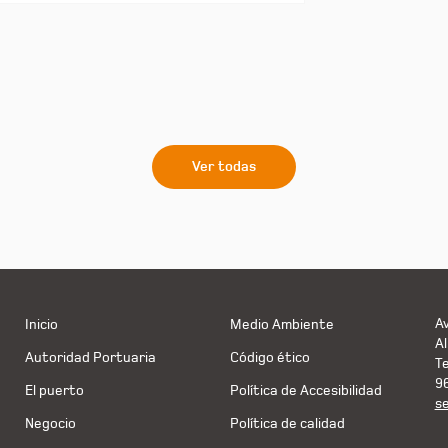
Ver todas
Av
Inicio
Medio Ambiente
Al
Autoridad Portuaria
Código ético
T
9
El puerto
Política de Accesibilidad
s
Negocio
Política de calidad