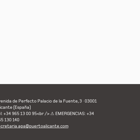
enida de Perfecto Palacio de la Fuente, 3 · 03001
icante (España)
el: +34 965 13 00 95<br /> ⚠ EMERGENCIAS: +34
65 130 140
ecretaria.apa@puertoalicante.com