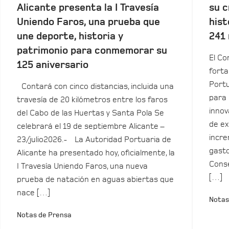
Alicante presenta la I Travesía
su c
Uniendo Faros, una prueba que
hist
une deporte, historia y
241 
patrimonio para conmemorar su
El Co
125 aniversario
forta
Portu
Contará con cinco distancias, incluida una
para 
travesía de 20 kilómetros entre los faros
innov
del Cabo de las Huertas y Santa Pola Se
de ex
celebrará el 19 de septiembre Alicante –
incre
23/julio2026.- La Autoridad Portuaria de
gasto
Alicante ha presentado hoy, oficialmente, la
Conse
I Travesía Uniendo Faros, una nueva
[…]
prueba de natación en aguas abiertas que
nace […]
Notas
Notas de Prensa