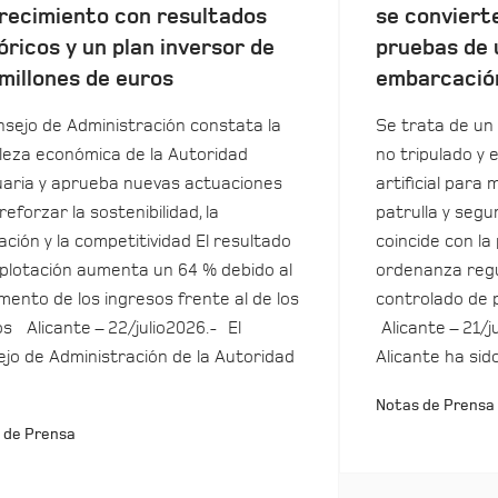
recimiento con resultados
se conviert
óricos y un plan inversor de
pruebas de 
millones de euros
embarcació
nsejo de Administración constata la
Se trata de un 
leza económica de la Autoridad
no tripulado y 
aria y aprueba nuevas actuaciones
artificial para m
reforzar la sostenibilidad, la
patrulla y seg
ación y la competitividad El resultado
coincide con la
plotación aumenta un 64 % debido al
ordenanza regu
mento de los ingresos frente al de los
controlado de 
s Alicante – 22/julio2026.- El
Alicante – 21/j
jo de Administración de la Autoridad
Alicante ha sid
Notas de Prensa
 de Prensa