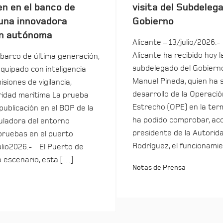
en en el banco de
visita del Subdeleg
una innovadora
Gobierno
n autónoma
Alicante – 13/julio/2026.-
Alicante ha recibido hoy la
barco de última generación,
subdelegado del Gobierno
equipado con inteligencia
Manuel Pineda, quien ha 
isiones de vigilancia,
desarrollo de la Operació
uridad marítima La prueba
Estrecho (OPE) en la term
 publicación en el BOP de la
ha podido comprobar, ac
ladora del entorno
presidente de la Autorida
pruebas en el puerto
Rodríguez, el funcionamie
ulio2026.- El Puerto de
o escenario, esta […]
Notas de Prensa