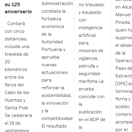
Administración
su 125
no tripulado
en Alica
constata la
aniversario
y equipado
Manuel
fortaleza
con
Pineda,
Contará
económica
inteligencia
quien h
con cinco
de la
artificial
supervi
distancias,
Autoridad
para
el desar
incluida una
Portuaria y
misiones de
de la
travesía de
aprueba
vigilancia,
Operac
20
nuevas
patrulla y
Paso de
kilómetros
actuaciones
seguridad
Estrec
entre los
para
marítima La
(OPE) e
faros del
reforzar la
prueba
termina
Cabo de las
sostenibilidad,
coincide con
ferris y
Huertas y
la innovación
la
podido
Santa Pola
y la
publicación
compro
Se celebrará
competitividad
en el BOP de
acomp
el 19 de
El resultado
la
por el
septiembre