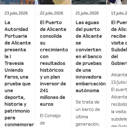
23 julio, 2026
22 julio, 2026
21 julio, 2026
13 julio,
La
El Puerto
Las aguas
El Pue
Autoridad
de Alicante
del puerto
de Ali
Portuaria
consolida
de Alicante
recibe 
de Alicante
su
se
visita 
presenta
crecimiento
convierten
Subde
la I
con
en el banco
del
Travesía
resultados
de pruebas
Gobier
Uniendo
históricos
de una
Alicante
Faros, una
y un plan
innovadora
13/julio
prueba que
inversor de
embarcación
El puer
une
241
autónoma
Alicant
deporte,
millones de
Se trata de
historia y
euros
recibid
un barco de
patrimonio
la visita
El Consejo
última
para
subdel
de
generación,
conmemorar
del Gob