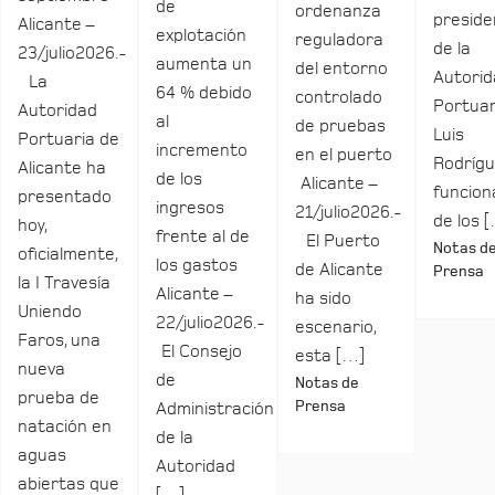
de
ordenanza
preside
Alicante –
explotación
reguladora
de la
23/julio2026.-
aumenta un
del entorno
Autori
La
64 % debido
controlado
Portuar
Autoridad
al
de pruebas
Luis
Portuaria de
incremento
en el puerto
Rodrígu
Alicante ha
de los
Alicante –
funcio
presentado
ingresos
21/julio2026.-
de los 
hoy,
frente al de
El Puerto
Notas d
oficialmente,
los gastos
de Alicante
Prensa
la I Travesía
Alicante –
ha sido
Uniendo
22/julio2026.-
escenario,
Faros, una
El Consejo
esta […]
nueva
de
Notas de
prueba de
Prensa
Administración
natación en
de la
aguas
Autoridad
abiertas que