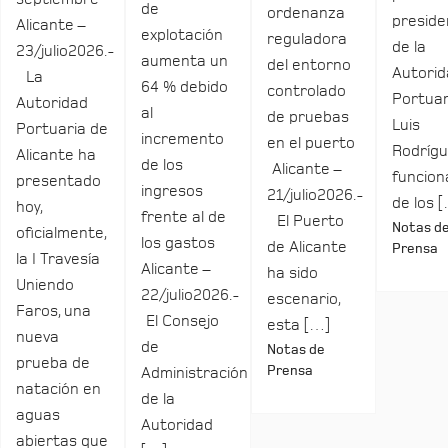
de
ordenanza
preside
Alicante –
explotación
reguladora
de la
23/julio2026.-
aumenta un
del entorno
Autori
La
64 % debido
controlado
Portuar
Autoridad
al
de pruebas
Luis
Portuaria de
incremento
en el puerto
Rodrígu
Alicante ha
de los
Alicante –
funcio
presentado
ingresos
21/julio2026.-
de los 
hoy,
frente al de
El Puerto
Notas d
oficialmente,
los gastos
de Alicante
Prensa
la I Travesía
Alicante –
ha sido
Uniendo
22/julio2026.-
escenario,
Faros, una
El Consejo
esta […]
nueva
de
Notas de
prueba de
Prensa
Administración
natación en
de la
aguas
Autoridad
abiertas que