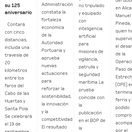
del Gob
Administración
su 125
no tripulado
en Alica
constata la
aniversario
y equipado
Manuel
fortaleza
con
Pineda,
Contará
económica
inteligencia
quien h
con cinco
de la
artificial
supervi
distancias,
Autoridad
para
el desar
incluida una
Portuaria y
misiones de
de la
travesía de
aprueba
vigilancia,
Operac
20
nuevas
patrulla y
Paso de
kilómetros
actuaciones
seguridad
Estrec
entre los
para
marítima La
(OPE) e
faros del
reforzar la
prueba
termina
Cabo de las
sostenibilidad,
coincide con
ferris y
Huertas y
la innovación
la
podido
Santa Pola
y la
publicación
compro
Se celebrará
competitividad
en el BOP de
acomp
el 19 de
El resultado
la
por el
septiembre