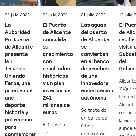
23 julio, 2026
22 julio, 2026
21 julio, 2026
13 julio,
La
El Puerto
Las aguas
El Pue
Autoridad
de Alicante
del puerto
de Ali
Portuaria
consolida
de Alicante
recibe 
de Alicante
su
se
visita 
presenta
crecimiento
convierten
Subde
la I
con
en el banco
del
Travesía
resultados
de pruebas
Gobier
Uniendo
históricos
de una
Alicante
Faros, una
y un plan
innovadora
13/julio
prueba que
inversor de
embarcación
El puer
une
241
autónoma
Alicant
deporte,
millones de
Se trata de
historia y
euros
recibid
un barco de
patrimonio
la visita
El Consejo
última
para
subdel
de
generación,
conmemorar