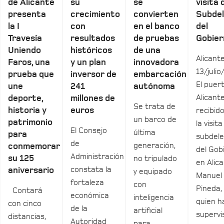
de Alicante
su
se
visita 
presenta
crecimiento
convierten
Subde
la I
con
en el banco
del
Travesía
resultados
de pruebas
Gobier
Uniendo
históricos
de una
Alicante
Faros, una
y un plan
innovadora
13/julio
prueba que
inversor de
embarcación
El puer
une
241
autónoma
Alicant
deporte,
millones de
Se trata de
historia y
euros
recibid
un barco de
patrimonio
la visita
El Consejo
última
para
subdel
de
generación,
conmemorar
del Gob
Administración
su 125
no tripulado
en Alica
constata la
aniversario
y equipado
Manuel
fortaleza
con
Pineda,
Contará
económica
inteligencia
quien h
con cinco
de la
artificial
supervi
distancias,
Autoridad
para