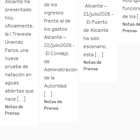
Rodrígu
Alicante ha
de los
Alicante –
funcio
presentado
ingresos
21/julio2026.-
de los 
hoy,
frente al de
El Puerto
Notas d
oficialmente,
los gastos
de Alicante
Prensa
la I Travesía
Alicante –
ha sido
Uniendo
22/julio2026.-
escenario,
Faros, una
El Consejo
esta […]
nueva
de
Notas de
prueba de
Prensa
Administración
natación en
de la
aguas
Autoridad
abiertas que
[…]
nace […]
Notas de
Notas de
Prensa
Prensa