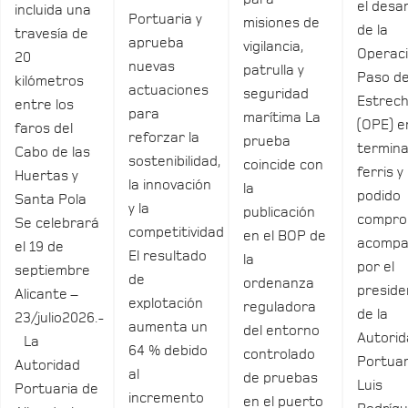
el desar
incluida una
Portuaria y
misiones de
de la
travesía de
aprueba
vigilancia,
Operac
20
nuevas
patrulla y
Paso de
kilómetros
actuaciones
seguridad
Estrec
entre los
para
marítima La
(OPE) e
faros del
reforzar la
prueba
termina
Cabo de las
sostenibilidad,
coincide con
ferris y
Huertas y
la innovación
la
podido
Santa Pola
y la
publicación
compro
Se celebrará
competitividad
en el BOP de
acomp
el 19 de
El resultado
la
por el
septiembre
de
ordenanza
preside
Alicante –
explotación
reguladora
de la
23/julio2026.-
aumenta un
del entorno
Autori
La
64 % debido
controlado
Portuar
Autoridad
al
de pruebas
Luis
Portuaria de
incremento
en el puerto