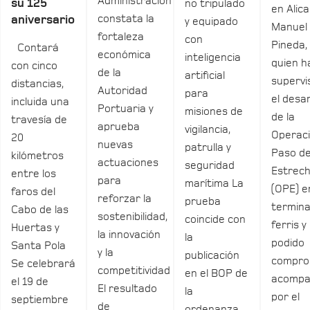
Administración
su 125
no tripulado
en Alica
constata la
aniversario
y equipado
Manuel
fortaleza
con
Pineda,
Contará
económica
inteligencia
quien h
con cinco
de la
artificial
supervi
distancias,
Autoridad
para
el desar
incluida una
Portuaria y
misiones de
de la
travesía de
aprueba
vigilancia,
Operac
20
nuevas
patrulla y
Paso de
kilómetros
actuaciones
seguridad
Estrec
entre los
para
marítima La
(OPE) e
faros del
reforzar la
prueba
termina
Cabo de las
sostenibilidad,
coincide con
ferris y
Huertas y
la innovación
la
podido
Santa Pola
y la
publicación
compro
Se celebrará
competitividad
en el BOP de
acomp
el 19 de
El resultado
la
por el
septiembre
de
ordenanza