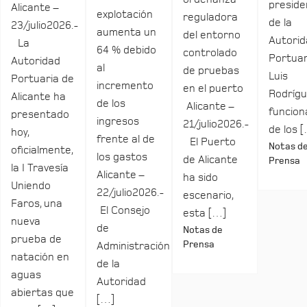
preside
Alicante –
explotación
reguladora
de la
23/julio2026.-
aumenta un
del entorno
Autori
La
64 % debido
controlado
Portuar
Autoridad
al
de pruebas
Luis
Portuaria de
incremento
en el puerto
Rodrígu
Alicante ha
de los
Alicante –
funcio
presentado
ingresos
21/julio2026.-
de los 
hoy,
frente al de
El Puerto
Notas d
oficialmente,
los gastos
de Alicante
Prensa
la I Travesía
Alicante –
ha sido
Uniendo
22/julio2026.-
escenario,
Faros, una
El Consejo
esta […]
nueva
de
Notas de
prueba de
Prensa
Administración
natación en
de la
aguas
Autoridad
abiertas que
[…]