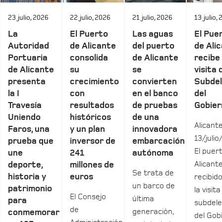
23 julio, 2026
22 julio, 2026
21 julio, 2026
13 julio,
La
El Puerto
Las aguas
El Pue
Autoridad
de Alicante
del puerto
de Ali
Portuaria
consolida
de Alicante
recibe 
de Alicante
su
se
visita 
presenta
crecimiento
convierten
Subde
la I
con
en el banco
del
Travesía
resultados
de pruebas
Gobier
Uniendo
históricos
de una
Alicante
Faros, una
y un plan
innovadora
13/julio
prueba que
inversor de
embarcación
El puer
une
241
autónoma
Alicant
deporte,
millones de
Se trata de
historia y
euros
recibid
un barco de
patrimonio
la visita
El Consejo
última
para
subdel
de
generación,
conmemorar
del Gob