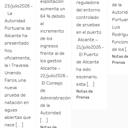
explotación
reguladora
de la
23/julio2026.-
aumenta un
del entorno
Autori
La
64 % debido
controlado
Portuar
Autoridad
al
de pruebas
Luis
Portuaria de
incremento
en el puerto
Rodrígu
Alicante ha
de los
Alicante –
funcio
presentado
ingresos
21/julio2026.-
de los 
hoy,
frente al de
El Puerto
Notas d
oficialmente,
los gastos
de Alicante
Prensa
la I Travesía
Alicante –
ha sido
Uniendo
22/julio2026.-
escenario,
Faros, una
El Consejo
esta […]
nueva
de
Notas de
prueba de
Prensa
Administración
natación en
de la
aguas
Autoridad
abiertas que
[…]
nace […]
Notas de