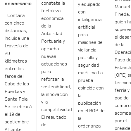
constata la
aniversario
y equipado
Manuel
fortaleza
con
Pineda,
Contará
económica
inteligencia
quien h
con cinco
de la
artificial
supervi
distancias,
Autoridad
para
el desar
incluida una
Portuaria y
misiones de
de la
travesía de
aprueba
vigilancia,
Operac
20
nuevas
patrulla y
Paso de
kilómetros
actuaciones
seguridad
Estrec
entre los
para
marítima La
(OPE) e
faros del
reforzar la
prueba
termina
Cabo de las
sostenibilidad,
coincide con
ferris y
Huertas y
la innovación
la
podido
Santa Pola
y la
publicación
compro
Se celebrará
competitividad
en el BOP de
acomp
el 19 de
El resultado
la
por el
septiembre
de
ordenanza
preside
Alicante –