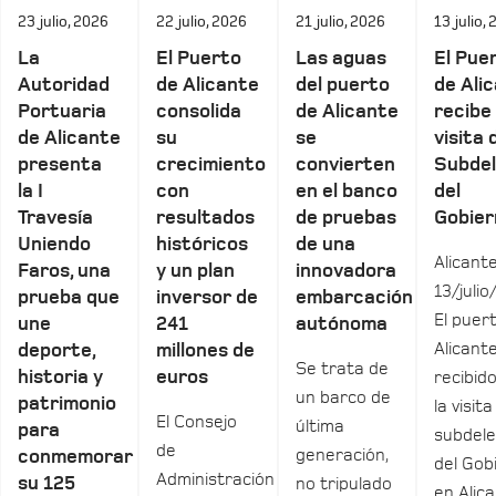
23 julio, 2026
22 julio, 2026
21 julio, 2026
13 julio,
La
El Puerto
Las aguas
El Pue
Autoridad
de Alicante
del puerto
de Ali
Portuaria
consolida
de Alicante
recibe 
de Alicante
su
se
visita 
presenta
crecimiento
convierten
Subde
la I
con
en el banco
del
Travesía
resultados
de pruebas
Gobier
Uniendo
históricos
de una
Alicante
Faros, una
y un plan
innovadora
13/julio
prueba que
inversor de
embarcación
El puer
une
241
autónoma
Alicant
deporte,
millones de
Se trata de
historia y
euros
recibid
un barco de
patrimonio
la visita
El Consejo
última
para
subdel
de
generación,
conmemorar
del Gob
Administración
su 125
no tripulado
en Alica