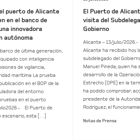
el puerto de Alicante
El Puerto de Alicant
en en el banco de
visita del Subdeleg
una innovadora
Gobierno
n autónoma
Alicante – 13/julio/2026.-
Alicante ha recibido hoy la
barco de última generación,
subdelegado del Gobierno
equipado con inteligencia
Manuel Pineda, quien ha 
isiones de vigilancia,
desarrollo de la Operació
uridad marítima La prueba
Estrecho (OPE) en la term
 publicación en el BOP de la
ha podido comprobar, ac
ladora del entorno
presidente de la Autorida
pruebas en el puerto
Rodríguez, el funcionamie
ulio2026.- El Puerto de
o escenario, esta […]
Notas de Prensa