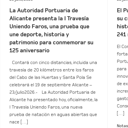
La Autoridad Portuaria de
El P
Alicante presenta la I Travesía
su c
Uniendo Faros, una prueba que
hist
une deporte, historia y
241 
patrimonio para conmemorar su
El Co
125 aniversario
forta
Portu
Contará con cinco distancias, incluida una
para 
travesía de 20 kilómetros entre los faros
innov
del Cabo de las Huertas y Santa Pola Se
de ex
celebrará el 19 de septiembre Alicante –
incre
23/julio2026.- La Autoridad Portuaria de
gasto
Alicante ha presentado hoy, oficialmente, la
Conse
I Travesía Uniendo Faros, una nueva
[…]
prueba de natación en aguas abiertas que
nace […]
Notas