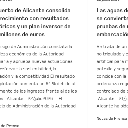
uerto de Alicante consolida
Las aguas d
recimiento con resultados
se conviert
óricos y un plan inversor de
pruebas de 
millones de euros
embarcació
nsejo de Administración constata la
Se trata de un 
leza económica de la Autoridad
no tripulado y 
aria y aprueba nuevas actuaciones
artificial para m
reforzar la sostenibilidad, la
patrulla y seg
ación y la competitividad El resultado
coincide con la
plotación aumenta un 64 % debido al
ordenanza regu
mento de los ingresos frente al de los
controlado de 
s Alicante – 22/julio2026.- El
Alicante – 21/j
jo de Administración de la Autoridad
Alicante ha sid
Notas de Prensa
 de Prensa