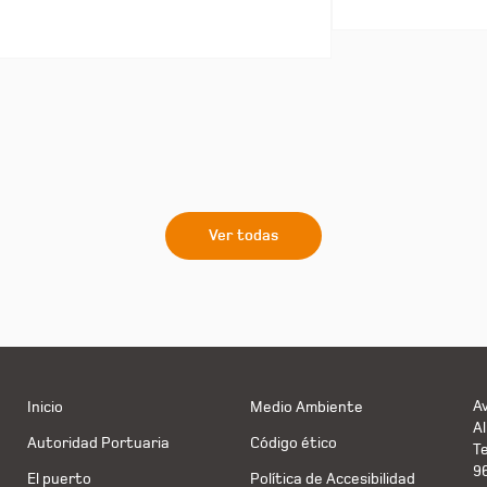
Ver todas
Av
Inicio
Medio Ambiente
Al
Autoridad Portuaria
Código ético
T
9
El puerto
Política de Accesibilidad