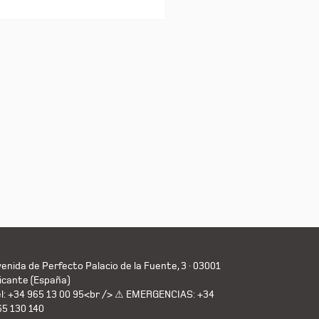
enida de Perfecto Palacio de la Fuente, 3 · 03001
icante (España)
el: +34 965 13 00 95<br /> ⚠ EMERGENCIAS: +34
65 130 140