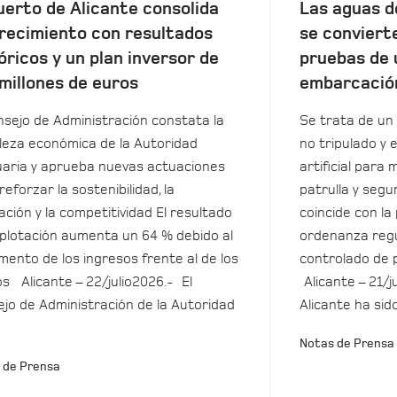
uerto de Alicante consolida
Las aguas d
recimiento con resultados
se conviert
óricos y un plan inversor de
pruebas de 
millones de euros
embarcació
nsejo de Administración constata la
Se trata de un 
leza económica de la Autoridad
no tripulado y 
aria y aprueba nuevas actuaciones
artificial para m
reforzar la sostenibilidad, la
patrulla y seg
ación y la competitividad El resultado
coincide con la
plotación aumenta un 64 % debido al
ordenanza regu
mento de los ingresos frente al de los
controlado de 
s Alicante – 22/julio2026.- El
Alicante – 21/j
jo de Administración de la Autoridad
Alicante ha sid
Notas de Prensa
 de Prensa