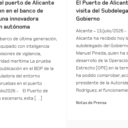
el puerto de Alicante
El Puerto de Alicant
en en el banco de
visita del Subdeleg
una innovadora
Gobierno
n autónoma
Alicante – 13/julio/2026.-
Alicante ha recibido hoy la
barco de última generación,
subdelegado del Gobierno
equipado con inteligencia
Manuel Pineda, quien ha 
isiones de vigilancia,
desarrollo de la Operació
uridad marítima La prueba
Estrecho (OPE) en la term
 publicación en el BOP de la
ha podido comprobar, ac
ladora del entorno
presidente de la Autorida
pruebas en el puerto
Rodríguez, el funcionamie
ulio2026.- El Puerto de
o escenario, esta […]
Notas de Prensa