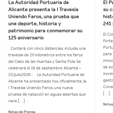
La Autoridad Portuaria de
El P
Alicante presenta la I Travesía
su c
Uniendo Faros, una prueba que
hist
une deporte, historia y
241 
patrimonio para conmemorar su
El Co
125 aniversario
forta
Portu
Contará con cinco distancias, incluida una
para 
travesía de 20 kilómetros entre los faros
innov
del Cabo de las Huertas y Santa Pola Se
de ex
celebrará el 19 de septiembre Alicante –
incre
23/julio2026.- La Autoridad Portuaria de
gasto
Alicante ha presentado hoy, oficialmente, la
Conse
I Travesía Uniendo Faros, una nueva
[…]
prueba de natación en aguas abiertas que
nace […]
Notas
Notas de Prensa