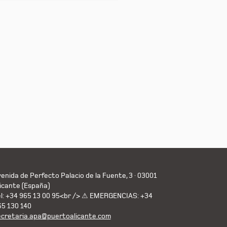
enida de Perfecto Palacio de la Fuente, 3 · 03001
icante (España)
el: +34 965 13 00 95<br /> ⚠ EMERGENCIAS: +34
65 130 140
ecretaria.apa@puertoalicante.com