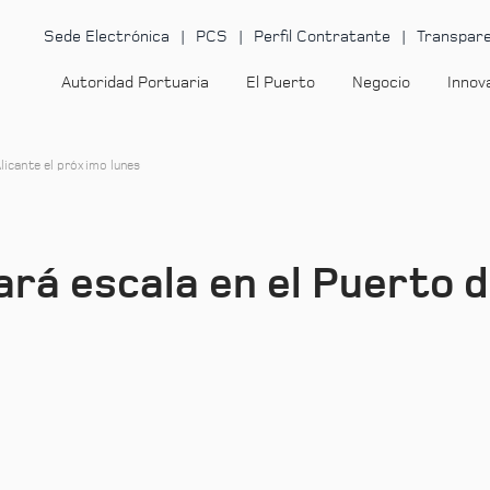
Sede Electrónica
PCS
Perfil Contratante
Transpare
Autoridad Portuaria
El Puerto
Negocio
Innov
licante el próximo lunes
rá escala en el Puerto d