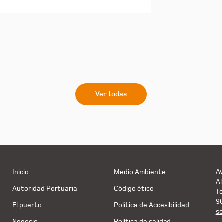
Ver todas
Av
Inicio
Medio Ambiente
Al
Autoridad Portuaria
Código ético
T
9
El puerto
Política de Accesibilidad
s
Negocio
Política de calidad