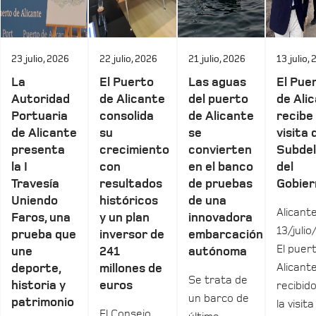
23 julio, 2026
22 julio, 2026
21 julio, 2026
13 julio,
La
El Puerto
Las aguas
El Pue
Autoridad
de Alicante
del puerto
de Ali
Portuaria
consolida
de Alicante
recibe 
de Alicante
su
se
visita 
presenta
crecimiento
convierten
Subde
la I
con
en el banco
del
Travesía
resultados
de pruebas
Gobier
Uniendo
históricos
de una
Alicante
Faros, una
y un plan
innovadora
13/julio
prueba que
inversor de
embarcación
El puer
une
241
autónoma
Alicant
deporte,
millones de
Se trata de
historia y
euros
recibid
un barco de
patrimonio
la visita
El Consejo