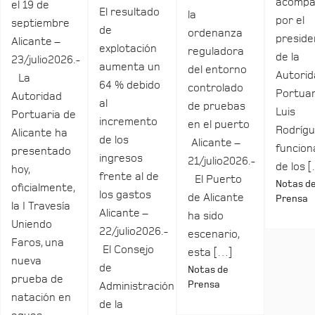
acomp
el 19 de
El resultado
la
por el
septiembre
de
ordenanza
preside
Alicante –
explotación
reguladora
de la
23/julio2026.-
aumenta un
del entorno
Autori
La
64 % debido
controlado
Portuar
Autoridad
al
de pruebas
Luis
Portuaria de
incremento
en el puerto
Rodrígu
Alicante ha
de los
Alicante –
funcio
presentado
ingresos
21/julio2026.-
de los 
hoy,
frente al de
El Puerto
Notas d
oficialmente,
los gastos
de Alicante
Prensa
la I Travesía
Alicante –
ha sido
Uniendo
22/julio2026.-
escenario,
Faros, una
El Consejo
esta […]
nueva
de
Notas de
prueba de
Prensa
Administración
natación en
de la