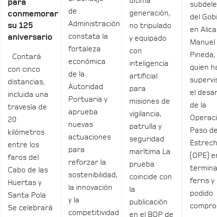
última
para
subdel
de
generación,
conmemorar
del Gob
Administración
su 125
no tripulado
en Alica
constata la
aniversario
y equipado
Manuel
fortaleza
con
Pineda,
Contará
económica
inteligencia
quien h
con cinco
de la
artificial
supervi
distancias,
Autoridad
para
el desar
incluida una
Portuaria y
misiones de
de la
travesía de
aprueba
vigilancia,
Operac
20
nuevas
patrulla y
Paso de
kilómetros
actuaciones
seguridad
Estrec
entre los
para
marítima La
(OPE) e
faros del
reforzar la
prueba
termina
Cabo de las
sostenibilidad,
coincide con
ferris y
Huertas y
la innovación
la
podido
Santa Pola
y la
publicación
compro
Se celebrará
competitividad
en el BOP de