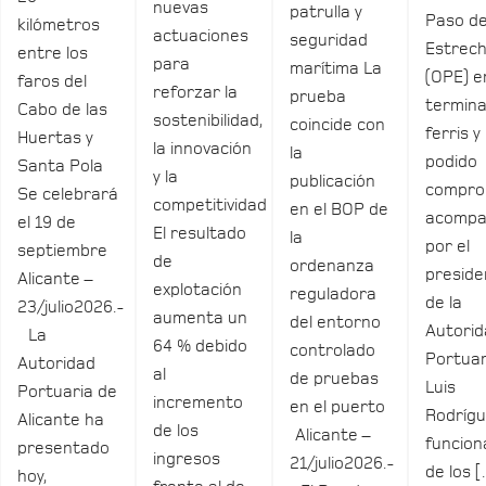
nuevas
patrulla y
Paso de
kilómetros
actuaciones
seguridad
Estrec
entre los
para
marítima La
(OPE) e
faros del
reforzar la
prueba
termina
Cabo de las
sostenibilidad,
coincide con
ferris y
Huertas y
la innovación
la
podido
Santa Pola
y la
publicación
compro
Se celebrará
competitividad
en el BOP de
acomp
el 19 de
El resultado
la
por el
septiembre
de
ordenanza
preside
Alicante –
explotación
reguladora
de la
23/julio2026.-
aumenta un
del entorno
Autori
La
64 % debido
controlado
Portuar
Autoridad
al
de pruebas
Luis
Portuaria de
incremento
en el puerto
Rodrígu
Alicante ha
de los
Alicante –
funcio
presentado
ingresos
21/julio2026.-
de los 
hoy,