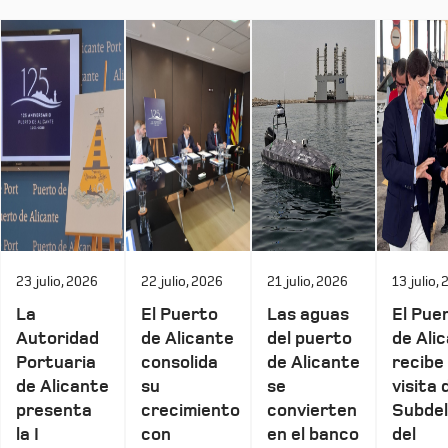
23 julio, 2026
22 julio, 2026
21 julio, 2026
13 julio,
La
El Puerto
Las aguas
El Pue
Autoridad
de Alicante
del puerto
de Ali
Portuaria
consolida
de Alicante
recibe 
de Alicante
su
se
visita 
presenta
crecimiento
convierten
Subde
la I
con
en el banco
del