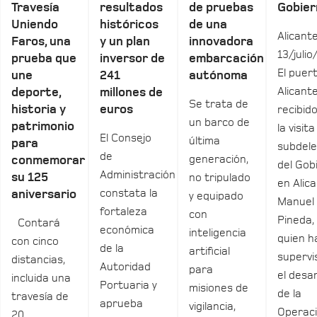
Travesía
resultados
de pruebas
Gobier
Uniendo
históricos
de una
Alicante
Faros, una
y un plan
innovadora
13/julio
prueba que
inversor de
embarcación
El puer
une
241
autónoma
Alicant
deporte,
millones de
Se trata de
historia y
euros
recibid
un barco de
patrimonio
la visita
El Consejo
última
para
subdel
de
generación,
conmemorar
del Gob
Administración
su 125
no tripulado
en Alica
constata la
aniversario
y equipado
Manuel
fortaleza
con
Pineda,
Contará
económica
inteligencia
quien h
con cinco
de la
artificial
supervi
distancias,
Autoridad
para
el desar
incluida una
Portuaria y
misiones de
de la
travesía de
aprueba
vigilancia,
Operac
20