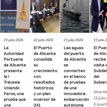
23 julio, 2026
22 julio, 2026
21 julio, 2026
13 julio,
La
El Puerto
Las aguas
El Pue
Autoridad
de Alicante
del puerto
de Ali
Portuaria
consolida
de Alicante
recibe 
de Alicante
su
se
visita 
presenta
crecimiento
convierten
Subde
la I
con
en el banco
del
Travesía
resultados
de pruebas
Gobier
Uniendo
históricos
de una
Alicante
Faros, una
y un plan
innovadora
13/julio
prueba que
inversor de
embarcación
El puer
une
241
autónoma