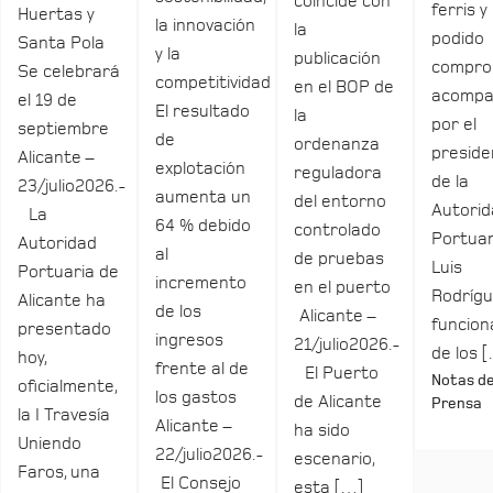
coincide con
ferris y
Huertas y
la innovación
la
podido
Santa Pola
y la
publicación
compro
Se celebrará
competitividad
en el BOP de
acomp
el 19 de
El resultado
la
por el
septiembre
de
ordenanza
preside
Alicante –
explotación
reguladora
de la
23/julio2026.-
aumenta un
del entorno
Autori
La
64 % debido
controlado
Portuar
Autoridad
al
de pruebas
Luis
Portuaria de
incremento
en el puerto
Rodrígu
Alicante ha
de los
Alicante –
funcio
presentado
ingresos
21/julio2026.-
de los 
hoy,
frente al de
El Puerto
Notas d
oficialmente,
los gastos
de Alicante
Prensa
la I Travesía
Alicante –
ha sido
Uniendo
22/julio2026.-
escenario,
Faros, una
El Consejo
esta […]