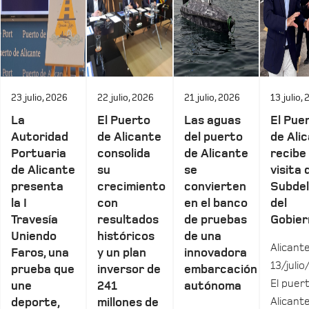
23 julio, 2026
22 julio, 2026
21 julio, 2026
13 julio,
La
El Puerto
Las aguas
El Pue
Autoridad
de Alicante
del puerto
de Ali
Portuaria
consolida
de Alicante
recibe 
de Alicante
su
se
visita 
presenta
crecimiento
convierten
Subde
la I
con
en el banco
del
Travesía
resultados
de pruebas
Gobier
Uniendo
históricos
de una
Alicante
Faros, una
y un plan
innovadora
13/julio
prueba que
inversor de
embarcación
El puer
une
241
autónoma
Alicant
deporte,
millones de