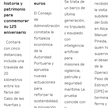
Se trata de
historia y
euros
recibid
un barco de
patrimonio
la visita
El Consejo
última
para
subdel
de
generación,
conmemorar
del Gob
Administración
su 125
no tripulado
en Alica
constata la
aniversario
y equipado
Manuel
fortaleza
con
Pineda,
Contará
económica
inteligencia
quien h
con cinco
de la
artificial
supervi
distancias,
Autoridad
para
el desar
incluida una
Portuaria y
misiones de
de la
travesía de
aprueba
vigilancia,
Operac
20
nuevas
patrulla y
Paso de
kilómetros
actuaciones
seguridad
Estrec
entre los
para
marítima La
(OPE) e
faros del
reforzar la
prueba
termina
Cabo de las
sostenibilidad,
coincide con
ferris y
Huertas y
la innovación