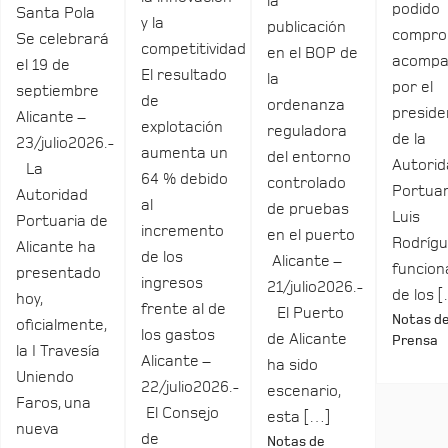
la
podido
Santa Pola
y la
publicación
compro
Se celebrará
competitividad
en el BOP de
acomp
el 19 de
El resultado
la
por el
septiembre
de
ordenanza
preside
Alicante –
explotación
reguladora
de la
23/julio2026.-
aumenta un
del entorno
Autori
La
64 % debido
controlado
Portuar
Autoridad
al
de pruebas
Luis
Portuaria de
incremento
en el puerto
Rodrígu
Alicante ha
de los
Alicante –
funcio
presentado
ingresos
21/julio2026.-
de los 
hoy,
frente al de
El Puerto
Notas d
oficialmente,
los gastos
de Alicante
Prensa
la I Travesía
Alicante –
ha sido
Uniendo
22/julio2026.-
escenario,
Faros, una
El Consejo
esta […]
nueva
de
Notas de