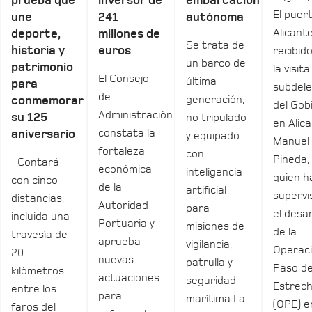
prueba que
inversor de
embarcación
El puer
une
241
autónoma
Alicant
deporte,
millones de
Se trata de
historia y
euros
recibid
un barco de
patrimonio
la visita
El Consejo
última
para
subdel
de
generación,
conmemorar
del Gob
Administración
su 125
no tripulado
en Alica
constata la
aniversario
y equipado
Manuel
fortaleza
con
Pineda,
Contará
económica
inteligencia
quien h
con cinco
de la
artificial
supervi
distancias,
Autoridad
para
el desar
incluida una
Portuaria y
misiones de
de la
travesía de
aprueba
vigilancia,
Operac
20
nuevas
patrulla y
Paso de
kilómetros
actuaciones
seguridad
Estrec
entre los
para
marítima La
(OPE) e
faros del