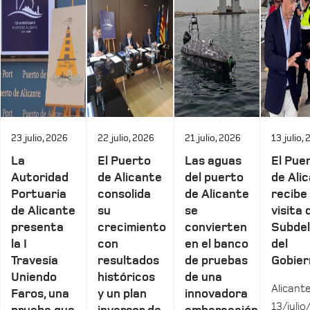
23 julio, 2026
22 julio, 2026
21 julio, 2026
13 julio,
La
El Puerto
Las aguas
El Pue
Autoridad
de Alicante
del puerto
de Ali
Portuaria
consolida
de Alicante
recibe 
de Alicante
su
se
visita 
presenta
crecimiento
convierten
Subde
la I
con
en el banco
del
Travesía
resultados
de pruebas
Gobier
Uniendo
históricos
de una
Alicante
Faros, una
y un plan
innovadora
13/julio