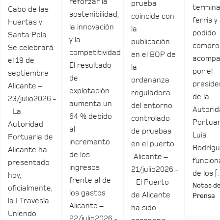
reforzar la
prueba
termina
Cabo de las
sostenibilidad,
coincide con
ferris y
Huertas y
la innovación
la
podido
Santa Pola
y la
publicación
compro
Se celebrará
competitividad
en el BOP de
acomp
el 19 de
El resultado
la
por el
septiembre
de
ordenanza
preside
Alicante –
explotación
reguladora
de la
23/julio2026.-
aumenta un
del entorno
Autori
La
64 % debido
controlado
Portuar
Autoridad
al
de pruebas
Luis
Portuaria de
incremento
en el puerto
Rodrígu
Alicante ha
de los
Alicante –
funcio
presentado
ingresos
21/julio2026.-
de los 
hoy,
frente al de
El Puerto
Notas d
oficialmente,
los gastos
de Alicante
Prensa
la I Travesía
Alicante –
ha sido
Uniendo
22/julio2026.-