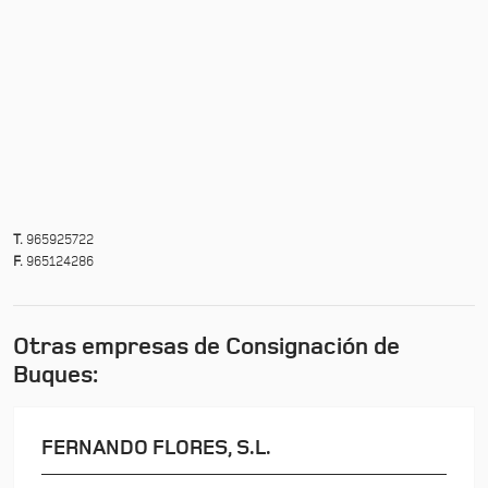
T.
965925722
F.
965124286
Otras empresas de Consignación de
Buques:
FERNANDO FLORES, S.L.