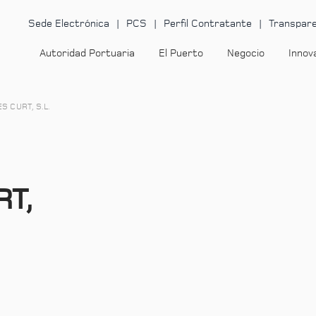
Sede Electrónica
PCS
Perfil Contratante
Transpare
Autoridad Portuaria
El Puerto
Negocio
Innov
 CURT, S.L.
T,