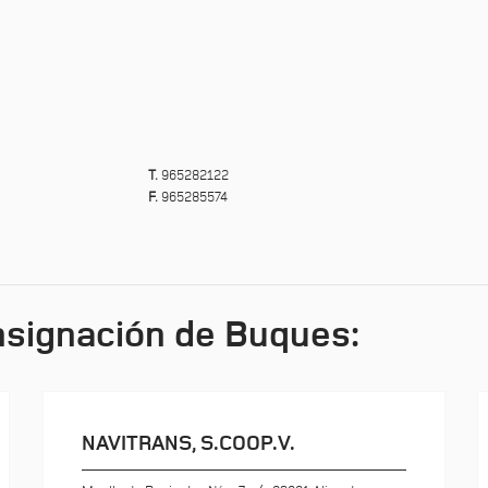
T.
965282122
F.
965285574
signación de Buques:
NAVITRANS, S.COOP.V.