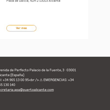
Plaza de Galicia, Núm 2 03003 Alicante
Ver mas
enida de Perfecto Palacio de la Fuente, 3 · 03001
icante (España)
el: +34 965 13 00 95<br /> ⚠ EMERGENCIAS: +34
65 130 140
ecretaria.apa@puertoalicante.com