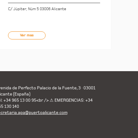
C/ Júpiter, Núm 5 03006 Alicante
Ver mas
enida de Perfecto Palacio de la Fuente, 3 · 03001
icante (España)
el: +34 965 13 00 95<br /> ⚠ EMERGENCIAS: +34
65 130 140
ecretaria.apa@puertoalicante.com