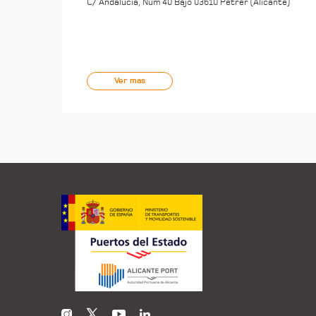
C/ Andalucía, Núm 40 Bajo 03610 Petrer (Alicante)
Ver mas