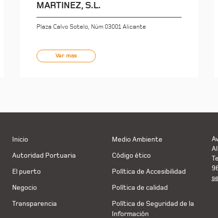
MARTINEZ, S.L.
Plaza Calvo Sotelo, Núm 03001 Alicante
Ver mas
Av
Inicio
Medio Ambiente
Al
Autoridad Portuaria
Código ético
T
9
El puerto
Política de Accesibilidad
s
Negocio
Política de calidad
Transparencia
Política de Seguridad de la
Información