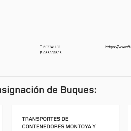
T.
607741187
https://www.f
F.
966307525
signación de Buques:
TRANSPORTES DE
CONTENEDORES MONTOYA Y