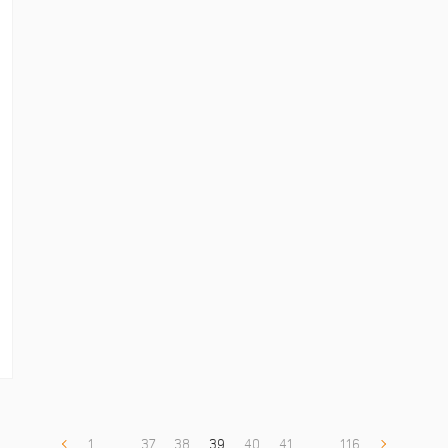
1
...
37
38
39
40
41
...
116