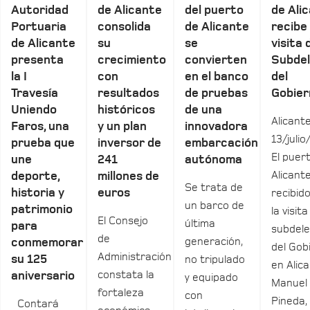
Autoridad
de Alicante
del puerto
de Ali
Portuaria
consolida
de Alicante
recibe 
de Alicante
su
se
visita 
presenta
crecimiento
convierten
Subde
la I
con
en el banco
del
Travesía
resultados
de pruebas
Gobier
Uniendo
históricos
de una
Alicante
Faros, una
y un plan
innovadora
13/julio
prueba que
inversor de
embarcación
El puer
une
241
autónoma
Alicant
deporte,
millones de
Se trata de
historia y
euros
recibid
un barco de
patrimonio
la visita
El Consejo
última
para
subdel
de
generación,
conmemorar
del Gob
Administración
su 125
no tripulado
en Alica
constata la
aniversario
y equipado
Manuel
fortaleza
con
Pineda,
Contará