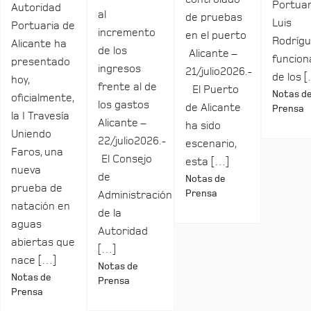
Portuar
Autoridad
al
de pruebas
Luis
Portuaria de
incremento
en el puerto
Rodrígu
Alicante ha
de los
Alicante –
funcio
presentado
ingresos
21/julio2026.-
de los 
hoy,
frente al de
El Puerto
Notas d
oficialmente,
los gastos
de Alicante
Prensa
la I Travesía
Alicante –
ha sido
Uniendo
22/julio2026.-
escenario,
Faros, una
El Consejo
esta […]
nueva
de
Notas de
prueba de
Prensa
Administración
natación en
de la
aguas
Autoridad
abiertas que
[…]
nace […]
Notas de
Notas de
Prensa
Prensa