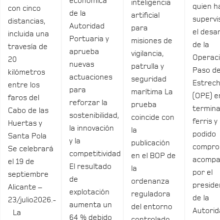
económica
inteligencia
quien h
con cinco
de la
artificial
supervi
distancias,
Autoridad
para
el desar
incluida una
Portuaria y
misiones de
de la
travesía de
aprueba
vigilancia,
Operac
20
nuevas
patrulla y
Paso de
kilómetros
actuaciones
seguridad
Estrec
entre los
para
marítima La
(OPE) e
faros del
reforzar la
prueba
termina
Cabo de las
sostenibilidad,
coincide con
ferris y
Huertas y
la innovación
la
podido
Santa Pola
y la
publicación
compro
Se celebrará
competitividad
en el BOP de
acomp
el 19 de
El resultado
la
por el
septiembre
de
ordenanza
preside
Alicante –
explotación
reguladora
de la
23/julio2026.-
aumenta un
del entorno
Autori
La
64 % debido
controlado