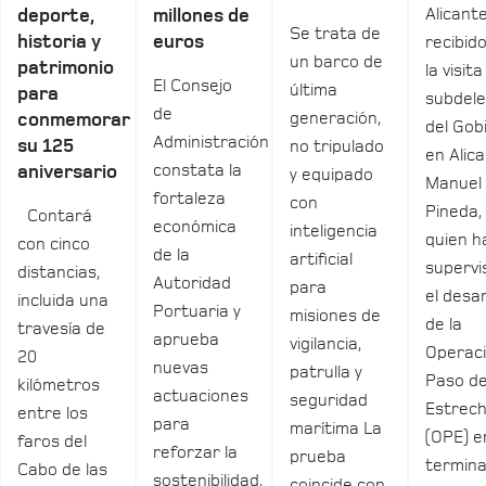
Alicant
deporte,
millones de
Se trata de
historia y
euros
recibid
un barco de
patrimonio
la visita
El Consejo
última
para
subdel
de
generación,
conmemorar
del Gob
Administración
su 125
no tripulado
en Alica
constata la
aniversario
y equipado
Manuel
fortaleza
con
Pineda,
Contará
económica
inteligencia
quien h
con cinco
de la
artificial
supervi
distancias,
Autoridad
para
el desar
incluida una
Portuaria y
misiones de
de la
travesía de
aprueba
vigilancia,
Operac
20
nuevas
patrulla y
Paso de
kilómetros
actuaciones
seguridad
Estrec
entre los
para
marítima La
(OPE) e
faros del
reforzar la
prueba
termina
Cabo de las
sostenibilidad,
coincide con