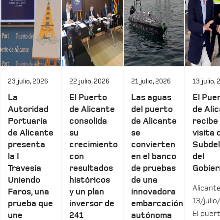
23 julio, 2026
22 julio, 2026
21 julio, 2026
13 julio,
La
El Puerto
Las aguas
El Pue
Autoridad
de Alicante
del puerto
de Ali
Portuaria
consolida
de Alicante
recibe 
de Alicante
su
se
visita 
presenta
crecimiento
convierten
Subde
la I
con
en el banco
del
Travesía
resultados
de pruebas
Gobier
Uniendo
históricos
de una
Alicante
Faros, una
y un plan
innovadora
13/julio
prueba que
inversor de
embarcación
El puer
une
241
autónoma