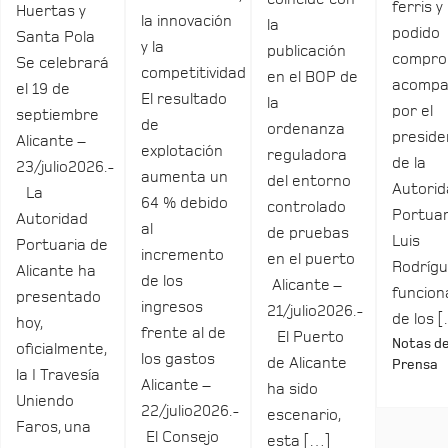
ferris y
Huertas y
la innovación
la
podido
Santa Pola
y la
publicación
compro
Se celebrará
competitividad
en el BOP de
acomp
el 19 de
El resultado
la
por el
septiembre
de
ordenanza
preside
Alicante –
explotación
reguladora
de la
23/julio2026.-
aumenta un
del entorno
Autori
La
64 % debido
controlado
Portuar
Autoridad
al
de pruebas
Luis
Portuaria de
incremento
en el puerto
Rodrígu
Alicante ha
de los
Alicante –
funcio
presentado
ingresos
21/julio2026.-
de los 
hoy,
frente al de
El Puerto
Notas d
oficialmente,
los gastos
de Alicante
Prensa
la I Travesía
Alicante –
ha sido
Uniendo
22/julio2026.-
escenario,
Faros, una
El Consejo
esta […]