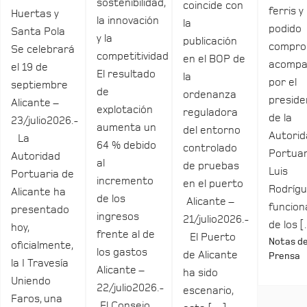
sostenibilidad,
coincide con
ferris y
Huertas y
la innovación
la
podido
Santa Pola
y la
publicación
compro
Se celebrará
competitividad
en el BOP de
acomp
el 19 de
El resultado
la
por el
septiembre
de
ordenanza
preside
Alicante –
explotación
reguladora
de la
23/julio2026.-
aumenta un
del entorno
Autori
La
64 % debido
controlado
Portuar
Autoridad
al
de pruebas
Luis
Portuaria de
incremento
en el puerto
Rodrígu
Alicante ha
de los
Alicante –
funcio
presentado
ingresos
21/julio2026.-
de los 
hoy,
frente al de
El Puerto
Notas d
oficialmente,
los gastos
de Alicante
Prensa
la I Travesía
Alicante –
ha sido
Uniendo
22/julio2026.-
escenario,
Faros, una
El Consejo