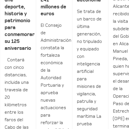
une
241
autónoma
Alicant
deporte,
millones de
Se trata de
historia y
euros
recibid
un barco de
patrimonio
la visita
El Consejo
última
para
subdel
de
generación,
conmemorar
del Gob
Administración
su 125
no tripulado
en Alica
constata la
aniversario
y equipado
Manuel
fortaleza
con
Pineda,
Contará
económica
inteligencia
quien h
con cinco
de la
artificial
supervi
distancias,
Autoridad
para
el desar
incluida una
Portuaria y
misiones de
de la
travesía de
aprueba
vigilancia,
Operac
20
nuevas
patrulla y
Paso de
kilómetros
actuaciones
seguridad
Estrec
entre los
para
marítima La
(OPE) e
faros del
reforzar la
prueba
termina
Cabo de las