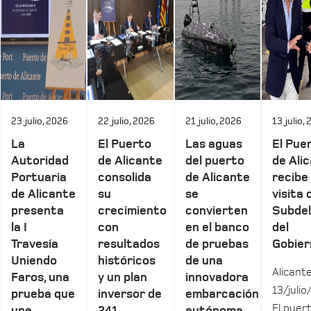
23 julio, 2026
22 julio, 2026
21 julio, 2026
13 julio,
La
El Puerto
Las aguas
El Pue
Autoridad
de Alicante
del puerto
de Ali
Portuaria
consolida
de Alicante
recibe 
de Alicante
su
se
visita 
presenta
crecimiento
convierten
Subde
la I
con
en el banco
del
Travesía
resultados
de pruebas
Gobier
Uniendo
históricos
de una
Alicante
Faros, una
y un plan
innovadora
13/julio
prueba que
inversor de
embarcación
El puer