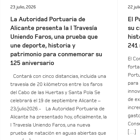
23 julio, 2026
22 jul
La Autoridad Portuaria de
El P
Alicante presenta la I Travesía
su c
Uniendo Faros, una prueba que
hist
une deporte, historia y
241 
patrimonio para conmemorar su
El Co
125 aniversario
forta
Portu
Contará con cinco distancias, incluida una
para 
travesía de 20 kilómetros entre los faros
innov
del Cabo de las Huertas y Santa Pola Se
de ex
celebrará el 19 de septiembre Alicante –
incre
23/julio2026.- La Autoridad Portuaria de
gasto
Alicante ha presentado hoy, oficialmente, la
Conse
I Travesía Uniendo Faros, una nueva
[…]
prueba de natación en aguas abiertas que