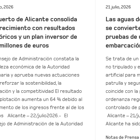
io, 2026
21 julio, 2026
uerto de Alicante consolida
Las aguas d
recimiento con resultados
se conviert
óricos y un plan inversor de
pruebas de 
millones de euros
embarcació
nsejo de Administración constata la
Se trata de un 
leza económica de la Autoridad
no tripulado y 
aria y aprueba nuevas actuaciones
artificial para m
reforzar la sostenibilidad, la
patrulla y seg
ación y la competitividad El resultado
coincide con la
plotación aumenta un 64 % debido al
ordenanza regu
mento de los ingresos frente al de los
controlado de 
s Alicante – 22/julio2026.- El
Alicante – 21/j
jo de Administración de la Autoridad
Alicante ha sid
Notas de Prensa