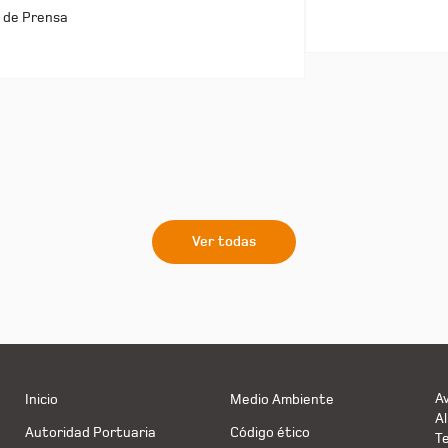
 de Prensa
Ver todas
Av
Inicio
Medio Ambiente
Al
Autoridad Portuaria
Código ético
T