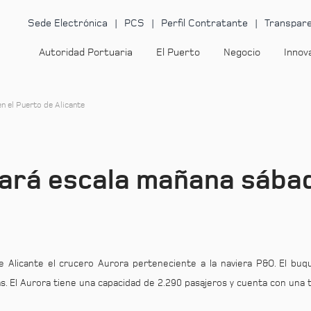
Sede Electrónica
PCS
Perfil Contratante
Transpare
Autoridad Portuaria
El Puerto
Negocio
Innov
n el Puerto de Alicante
hará escala mañana sábad
e Alicante el crucero Aurora perteneciente a la naviera P&O. El buq
ras. El Aurora tiene una capacidad de 2.290 pasajeros y cuenta con una 