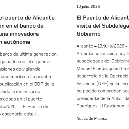
13 julio, 2026
el puerto de Alicante
El Puerto de Alicant
en en el banco de
visita del Subdeleg
una innovadora
Gobierno
n autónoma
Alicante – 13/julio/2026.-
Alicante ha recibido hoy la
barco de última generación,
subdelegado del Gobierno
equipado con inteligencia
Manuel Pineda, quien ha 
isiones de vigilancia,
desarrollo de la Operació
uridad marítima La prueba
Estrecho (OPE) en la term
 publicación en el BOP de la
ha podido comprobar, ac
ladora del entorno
presidente de la Autorida
pruebas en el puerto
Rodríguez, el funcionamie
ulio2026.- El Puerto de
o escenario, esta […]
Notas de Prensa