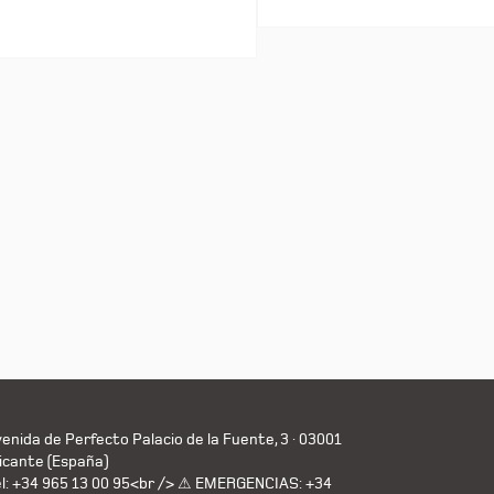
enida de Perfecto Palacio de la Fuente, 3 · 03001
icante (España)
el: +34 965 13 00 95<br /> ⚠ EMERGENCIAS: +34