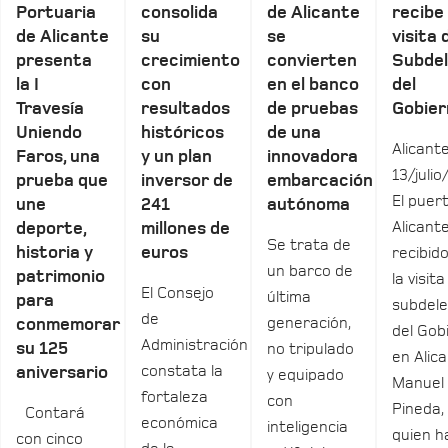
Portuaria
consolida
de Alicante
recibe 
de Alicante
su
se
visita 
presenta
crecimiento
convierten
Subde
la I
con
en el banco
del
Travesía
resultados
de pruebas
Gobier
Uniendo
históricos
de una
Alicante
Faros, una
y un plan
innovadora
13/julio
prueba que
inversor de
embarcación
El puer
une
241
autónoma
Alicant
deporte,
millones de
Se trata de
historia y
euros
recibid
un barco de
patrimonio
la visita
El Consejo
última
para
subdel
de
generación,
conmemorar
del Gob
Administración
su 125
no tripulado
en Alica
constata la
aniversario
y equipado
Manuel
fortaleza
con
Pineda,
Contará
económica
inteligencia
quien h
con cinco