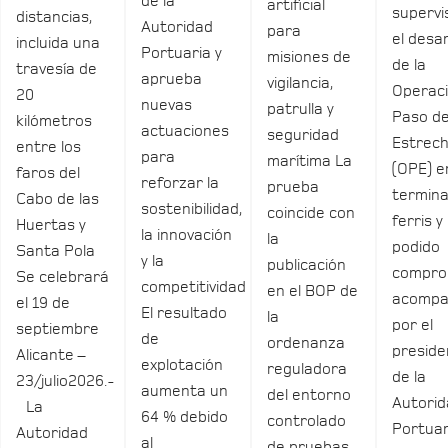
de la
artificial
supervi
distancias,
Autoridad
para
el desar
incluida una
Portuaria y
misiones de
de la
travesía de
aprueba
vigilancia,
Operac
20
nuevas
patrulla y
Paso de
kilómetros
actuaciones
seguridad
Estrec
entre los
para
marítima La
(OPE) e
faros del
reforzar la
prueba
termina
Cabo de las
sostenibilidad,
coincide con
ferris y
Huertas y
la innovación
la
podido
Santa Pola
y la
publicación
compro
Se celebrará
competitividad
en el BOP de
acomp
el 19 de
El resultado
la
por el
septiembre
de
ordenanza
preside
Alicante –
explotación
reguladora
de la
23/julio2026.-
aumenta un
del entorno
Autori
La
64 % debido
controlado
Portuar
Autoridad
al
de pruebas