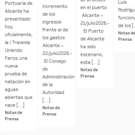
Luis
Portuaria de
incremento
en el puerto
Rodrígu
Alicante ha
de los
Alicante –
funcio
presentado
ingresos
21/julio2026.-
de los 
hoy,
frente al de
El Puerto
Notas d
oficialmente,
los gastos
de Alicante
Prensa
la I Travesía
Alicante –
ha sido
Uniendo
22/julio2026.-
escenario,
Faros, una
El Consejo
esta […]
nueva
de
Notas de
prueba de
Prensa
Administración
natación en
de la
aguas
Autoridad
abiertas que
[…]
nace […]
Notas de
Notas de
Prensa
Prensa