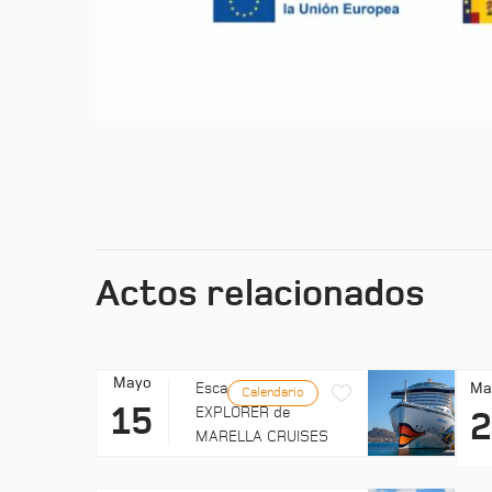
Actos relacionados
Mayo
Ma
Escala: MARELLA
Calendario
15
EXPLORER de
MARELLA CRUISES