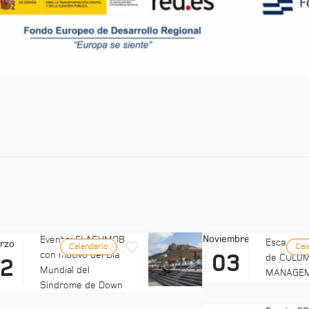
Noviembre
Evento: FLASHMOB
Escala: C
rzo
Calendario
Cal
con motivo del Día
03
de COLUM
22
Mundial del
MANAGE
Síndrome de Down