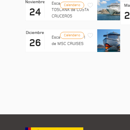
Noviembre
Escala: COSTA
Ma
Calendario
24
TOSCANA de COSTA
CRUCEROS
Diciembre
Calendario
Escala: EXPLORA II
26
de MSC CRUISES