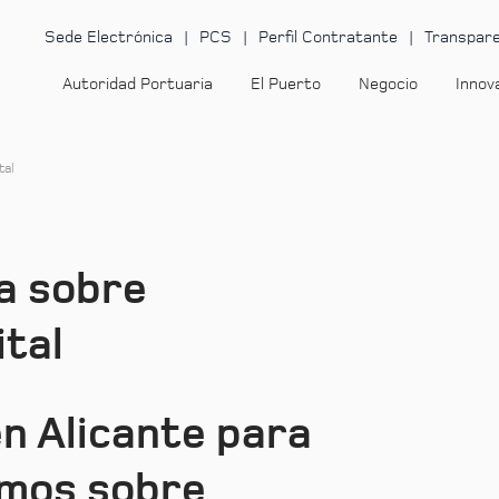
Sede Electrónica
PCS
Perfil Contratante
Transpare
Autoridad Portuaria
El Puerto
Negocio
Innov
tal
a sobre
tal
n Alicante para
mos sobre