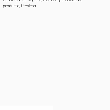
Desarrollo de negocio, I+D+i, responsables de
producto, técnicos.