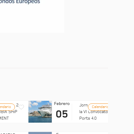
Febrero
LUB MED 2
Jornada: Difusión de
endario
Calendario
05
BIA SHIP
la VI Convocatoria de
MENT
Ports 4.0