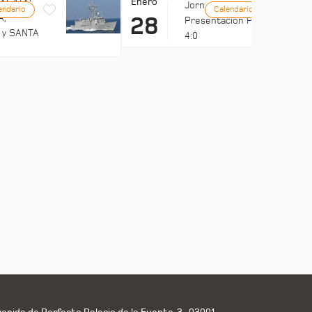
Enero
FRAGATAS
Jornadas UMH:
endario
Calendario
A,
28
Presentación Ports
 y SANTA
4:0