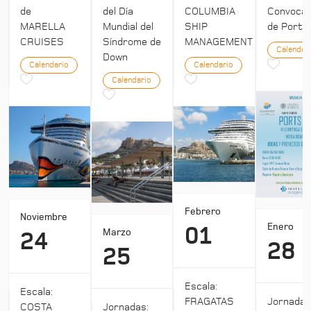
de
del Día
COLUMBIA
Convocat
MARELLA
Mundial del
SHIP
de Ports 
CRUISES
Síndrome de
MANAGEMENT
Calendar
Down
Calendario
Calendario
Calendario
Febrero
Noviembre
Enero
01
Marzo
24
28
25
Escala:
Escala:
Jornada
FRAGATAS
COSTA
Jornadas: