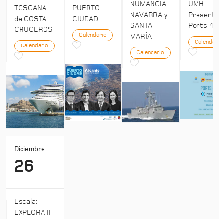
UMH:
NUMANCIA,
TOSCANA
PUERTO
Presenta
NAVARRA y
de COSTA
CIUDAD
Ports 4:
SANTA
CRUCEROS
Calendario
MARÍA
Calendar
Calendario
Calendario
Diciembre
26
Escala:
EXPLORA II