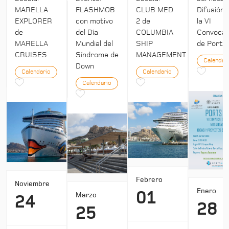
MARELLA
FLASHMOB
CLUB MED
Difusión 
EXPLORER
con motivo
2 de
la VI
de
del Día
COLUMBIA
Convocat
MARELLA
Mundial del
SHIP
de Ports 
CRUISES
Síndrome de
MANAGEMENT
Calendar
Down
Calendario
Calendario
Calendario
Febrero
Noviembre
Enero
01
Marzo
24
28
25