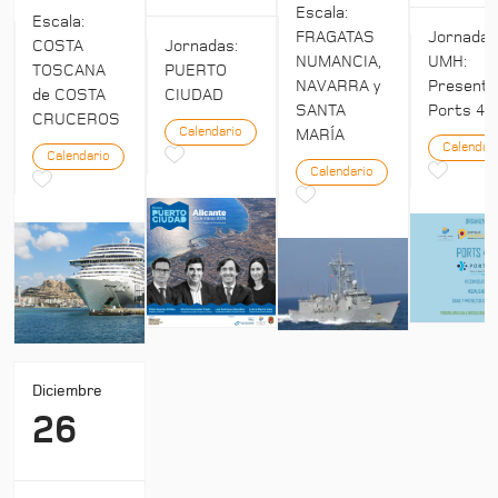
Escala:
Escala:
Jornada
FRAGATAS
COSTA
Jornadas:
UMH:
NUMANCIA,
TOSCANA
PUERTO
Presenta
NAVARRA y
de COSTA
CIUDAD
Ports 4:
SANTA
CRUCEROS
Calendario
MARÍA
Calendar
Calendario
Calendario
Diciembre
26