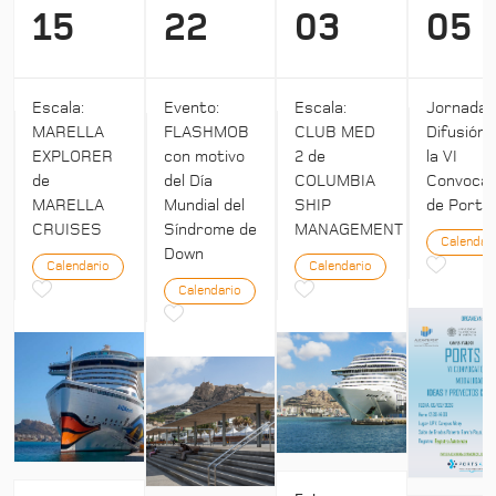
15
22
03
05
Escala:
Evento:
Escala:
Jornada:
MARELLA
FLASHMOB
CLUB MED
Difusión 
EXPLORER
con motivo
2 de
la VI
de
del Día
COLUMBIA
Convocat
MARELLA
Mundial del
SHIP
de Ports 
CRUISES
Síndrome de
MANAGEMENT
Calendar
Down
Calendario
Calendario
Calendario