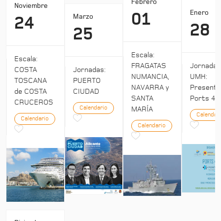
Febrero
Noviembre
Enero
01
Marzo
24
28
25
Escala:
Escala:
Jornada
FRAGATAS
COSTA
Jornadas:
UMH:
NUMANCIA,
TOSCANA
PUERTO
Presenta
NAVARRA y
de COSTA
CIUDAD
Ports 4:
SANTA
CRUCEROS
Calendario
MARÍA
Calendar
Calendario
Calendario