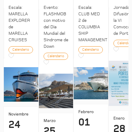
Escala:
Evento:
Escala:
Jornada:
MARELLA
FLASHMOB
CLUB MED
Difusión 
EXPLORER
con motivo
2 de
la VI
de
del Día
COLUMBIA
Convocat
MARELLA
Mundial del
SHIP
de Ports 
CRUISES
Síndrome de
MANAGEMENT
Calendar
Down
Calendario
Calendario
Calendario
Febrero
Noviembre
Enero
01
Marzo
24
28
25