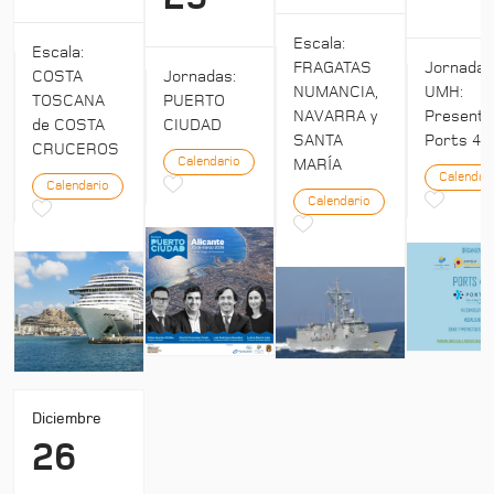
Escala:
Escala:
Jornada
FRAGATAS
COSTA
Jornadas:
UMH:
NUMANCIA,
TOSCANA
PUERTO
Presenta
NAVARRA y
de COSTA
CIUDAD
Ports 4:
SANTA
CRUCEROS
Calendario
MARÍA
Calendar
Calendario
Calendario
Diciembre
26