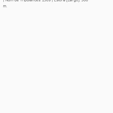
| Núm de Tripulantes: 1369 | Eslora (Largo): 306
m.