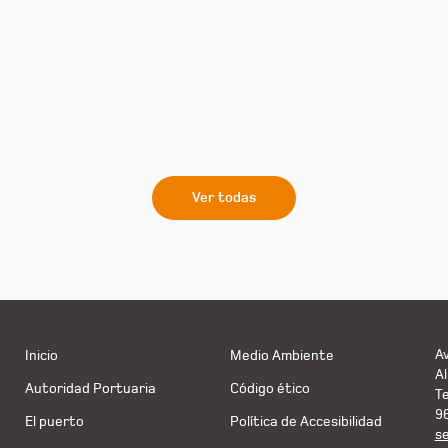
Ver todas
Av
Inicio
Medio Ambiente
Al
Autoridad Portuaria
Código ético
T
9
El puerto
Política de Accesibilidad
s